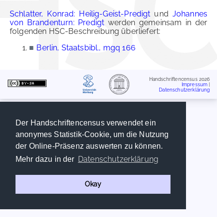
Schlatter, Konrad: Heilig-Geist-Predigt
und
Johannes
von Brandenturn: Predigt
werden gemeinsam in der
folgenden HSC-Beschreibung überliefert:
■
Berlin, Staatsbibl., mgq 166
Handschriftencensus 2026
Impressum
|
Datenschutzerklärung
Der Handschriftencensus verwendet ein
anonymes Statistik-Cookie, um die Nutzung
der Online-Präsenz auswerten zu können.
Datenschutzerklärung
Mehr dazu in der
Okay