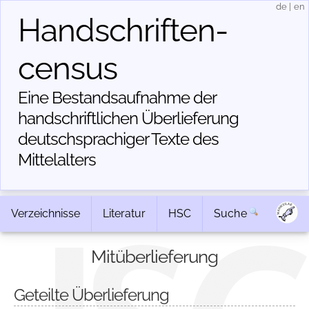
de
|
en
Handschriften­
census
Eine Bestandsaufnahme der
handschriftlichen Über­lieferung
deutschsprachiger Texte des
Mittelalters
Verzeichnisse
Literatur
HSC
Suche
Mitüberlieferung
Geteilte Überlieferung