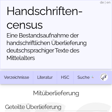
de
|
en
Handschriften­
census
Eine Bestandsaufnahme der
handschriftlichen Über­lieferung
deutschsprachiger Texte des
Mittelalters
Verzeichnisse
Literatur
HSC
Suche
Mitüberlieferung
Geteilte Überlieferung