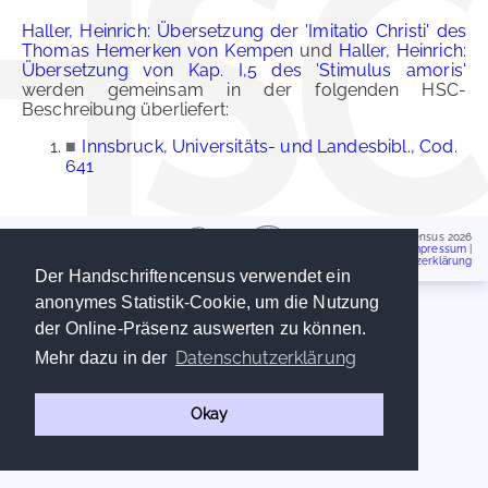
Haller, Heinrich: Übersetzung der 'Imitatio Christi' des
Thomas Hemerken von Kempen
und
Haller, Heinrich:
Übersetzung von Kap. I,5 des 'Stimulus amoris'
werden gemeinsam in der folgenden HSC-
Beschreibung überliefert:
■
Innsbruck, Universitäts- und Landesbibl., Cod.
641
Handschriftencensus 2026
Impressum
|
Datenschutzerklärung
Der Handschriftencensus verwendet ein
anonymes Statistik-Cookie, um die Nutzung
der Online-Präsenz auswerten zu können.
Datenschutzerklärung
Mehr dazu in der
Okay