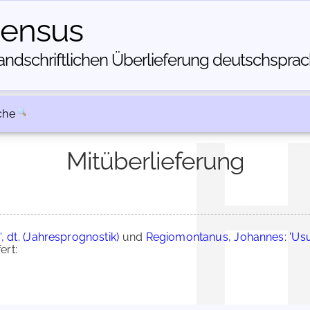
census
dschriftlichen Über­lieferung deutschsprachi
che
Mitüberlieferung
, dt. (Jahresprognostik)
und
Regiomontanus, Johannes: 'Usu
ert: