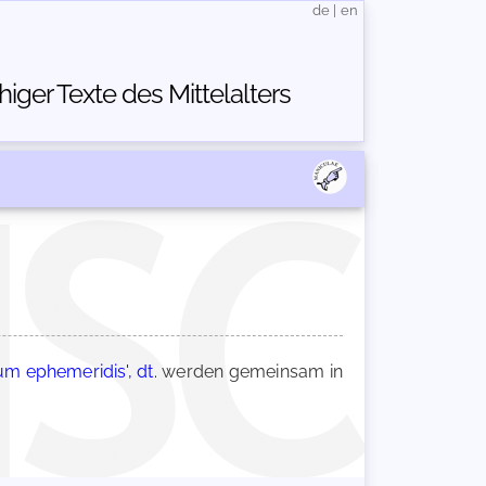
de
|
en
ger Texte des Mittelalters
m ephemeridis', dt.
werden gemeinsam in