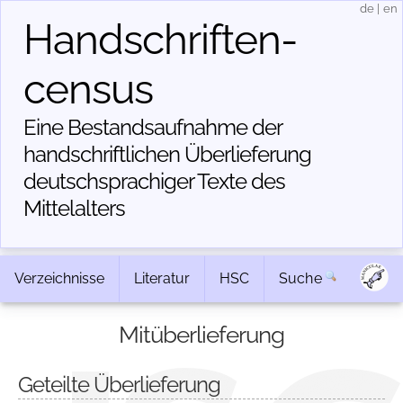
de
|
en
Handschriften­
census
Eine Bestandsaufnahme der
handschriftlichen Über­lieferung
deutschsprachiger Texte des
Mittelalters
Verzeichnisse
Literatur
HSC
Suche
Mitüberlieferung
Geteilte Überlieferung