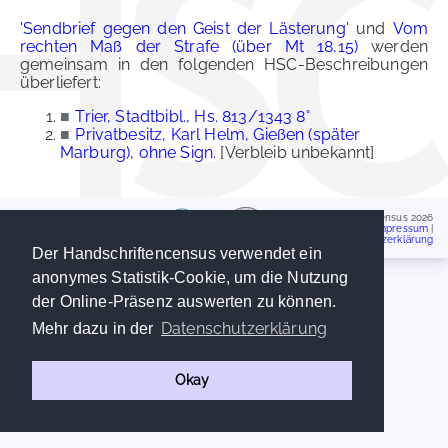
'Sendbrief gegen den Geist der Lästerung'
und
Vom
rechten Maß der Strafe (über Mt 18,15)
werden
gemeinsam in den folgenden HSC-Beschreibungen
überliefert:
■
Trier, Stadtbibl., Hs. 813/1343 8°
■
Privatbesitz, Karl Helm, Gießen (später
Marburg), ohne Sign.
[Verbleib unbekannt]
Handschriftencensus 2026
Impressum
|
Datenschutzerklärung
Der Handschriftencensus verwendet ein
anonymes Statistik-Cookie, um die Nutzung
der Online-Präsenz auswerten zu können.
Datenschutzerklärung
Mehr dazu in der
Okay