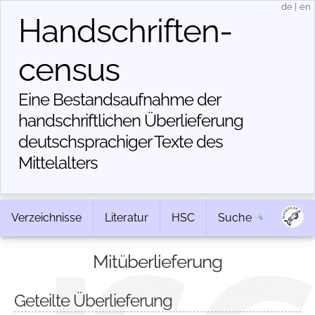
de
|
en
Handschriften­
census
Eine Bestandsaufnahme der
handschriftlichen Über­lieferung
deutschsprachiger Texte des
Mittelalters
Verzeichnisse
Literatur
HSC
Suche
Mitüberlieferung
Geteilte Überlieferung