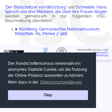
'Der Bildschnitzer von Würzburg'
und
Schneider, Hans:
Spruch von drei Männern, die über ihre Frauen klagen
werden gemeinsam in der folgenden HSC-
Beschreibung überliefert:
■
Nürnberg, Germanisches Nationalmuseum,
Bibliothek, Hs. Merkel 2° 966
Handschriftencensus 2026
Impressum
|
Datenschutzerklärung
Der Handschriftencensus verwendet ein
anonymes Statistik-Cookie, um die Nutzung
der Online-Präsenz auswerten zu können.
Datenschutzerklärung
Mehr dazu in der
Okay