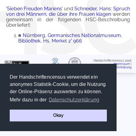
'Sieben Freuden Mariens'
und
Schneider, Hans: Spruch
von drei Männern, die über ihre Frauen klagen
werden
gemeinsam in der folgenden HSC-Beschreibung
überliefert:
■
Nürnberg, Germanisches Nationalmuseum,
Bibliothek, Hs. Merkel 2° 966
Handschriftencensus 2026
Impressum
|
Datenschutzerklärung
Der Handschriftencensus verwendet ein
anonymes Statistik-Cookie, um die Nutzung
der Online-Präsenz auswerten zu können.
Datenschutzerklärung
Mehr dazu in der
Okay