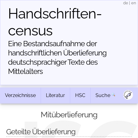
de
|
en
Handschriften­
census
Eine Bestandsaufnahme der
handschriftlichen Über­lieferung
deutschsprachiger Texte des
Mittelalters
Verzeichnisse
Literatur
HSC
Suche
Mitüberlieferung
Geteilte Überlieferung