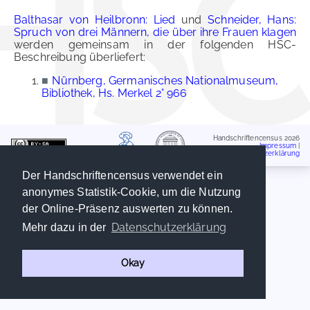
Balthasar von Heilbronn: Lied
und
Schneider, Hans:
Spruch von drei Männern, die über ihre Frauen klagen
werden gemeinsam in der folgenden HSC-
Beschreibung überliefert:
■
Nürnberg, Germanisches Nationalmuseum,
Bibliothek, Hs. Merkel 2° 966
Handschriftencensus 2026
Impressum
|
Datenschutzerklärung
Der Handschriftencensus verwendet ein
anonymes Statistik-Cookie, um die Nutzung
der Online-Präsenz auswerten zu können.
Datenschutzerklärung
Mehr dazu in der
Okay