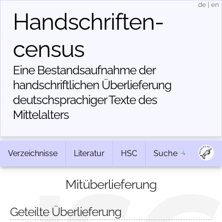
de
|
en
Handschriften­
census
Eine Bestandsaufnahme der
handschriftlichen Über­lieferung
deutschsprachiger Texte des
Mittelalters
Verzeichnisse
Literatur
HSC
Suche
Mitüberlieferung
Geteilte Überlieferung