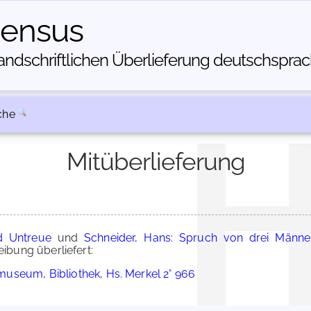
census
dschriftlichen Über­lieferung deutschsprachi
che
Mitüberlieferung
d Untreue
und
Schneider, Hans: Spruch von drei Männer
bung überliefert:
useum, Bibliothek, Hs. Merkel 2° 966