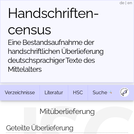
de
|
en
Handschriften­
census
Eine Bestandsaufnahme der
handschriftlichen Über­lieferung
deutschsprachiger Texte des
Mittelalters
Verzeichnisse
Literatur
HSC
Suche
Mitüberlieferung
Geteilte Überlieferung