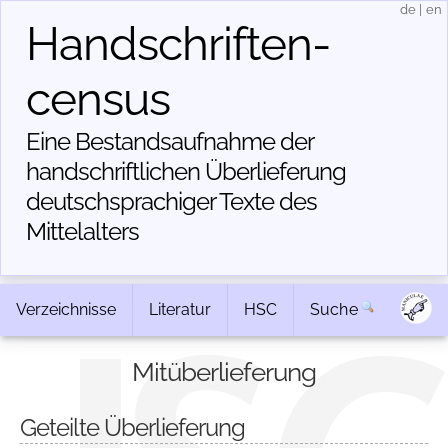
de
|
en
Handschriften­
census
Eine Bestandsaufnahme der
handschriftlichen Über­lieferung
deutschsprachiger Texte des
Mittelalters
Verzeichnisse
Literatur
HSC
Suche
Mitüberlieferung
Geteilte Überlieferung