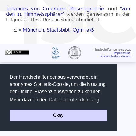
Johannes von Gmunden: 'Kosmographie'
und
'Von
den 11 Himmelssphären'
werden gemeinsam in der
folgenden HSC-Beschreibung überliefert:
■
München, Staatsbibl., Cgm 596
Handschriftencensus 2026
Impressum
|
Datenschutzerklärung
Der Handschriftencensus verwendet ein
anonymes Statistik-Cookie, um die Nutzung
der Online-Präsenz auswerten zu können.
Datenschutzerklärung
Mehr dazu in der
Okay