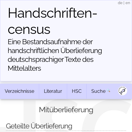
de
|
en
Handschriften­
census
Eine Bestandsaufnahme der
handschriftlichen Über­lieferung
deutschsprachiger Texte des
Mittelalters
Verzeichnisse
Literatur
HSC
Suche
Mitüberlieferung
Geteilte Überlieferung