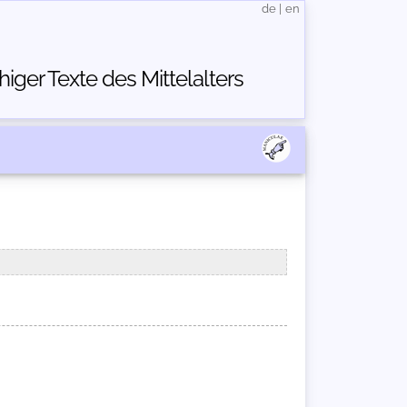
de
|
en
ger Texte des Mittelalters