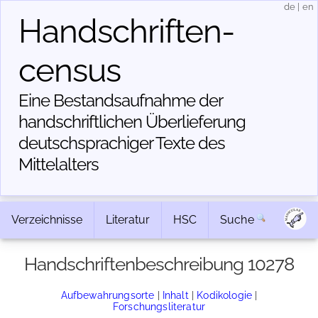
de
|
en
Handschriften­
census
Eine Bestandsaufnahme der
handschriftlichen Über­lieferung
deutschsprachiger Texte des
Mittelalters
Verzeichnisse
Literatur
HSC
Suche
Handschriftenbeschreibung 10278
Aufbewahrungsorte
|
Inhalt
|
Kodikologie
|
Forschungsliteratur