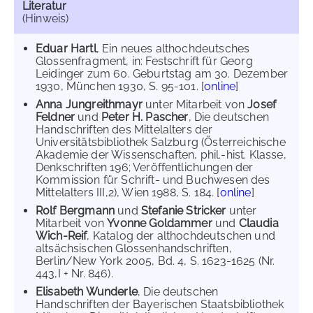
Literatur
(Hinweis)
Eduar Hartl
, Ein neues althochdeutsches
Glossenfragment, in: Festschrift für Georg
Leidinger zum 60. Geburtstag am 30. Dezember
1930, München 1930, S. 95-101. [
online
]
Anna Jungreithmayr
unter Mitarbeit von
Josef
Feldner
und
Peter H. Pascher
, Die deutschen
Handschriften des Mittelalters der
Universitätsbibliothek Salzburg (Österreichische
Akademie der Wissenschaften, phil.-hist. Klasse,
Denkschriften 196; Veröffentlichungen der
Kommission für Schrift- und Buchwesen des
Mittelalters III,2), Wien 1988, S. 184. [
online
]
Rolf Bergmann
und
Stefanie Stricker
unter
Mitarbeit von
Yvonne Goldammer
und
Claudia
Wich-Reif
, Katalog der althochdeutschen und
altsächsischen Glossenhandschriften,
Berlin/New York 2005, Bd. 4, S. 1623-1625 (Nr.
443,I + Nr. 846).
Elisabeth Wunderle
, Die deutschen
Handschriften der Bayerischen Staatsbibliothek