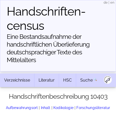
de
|
en
Handschriften­
census
Eine Bestandsaufnahme der
handschriftlichen Über­lieferung
deutschsprachiger Texte des
Mittelalters
Verzeichnisse
Literatur
HSC
Suche
Handschriftenbeschreibung 10403
Aufbewahrungsort
|
Inhalt
|
Kodikologie
|
Forschungsliteratur