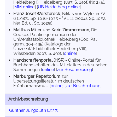
Heidelberg I), Heidelberg 1887, S. 140f. (Nr. 248).
[
MM online
] [
UB Heidelberg online
]
2
Franz Josef Worstbrock
, Niklas von Wyle, in:
VL
2
6 (1987), Sp. 1016-1035 +
VL 11 (2004), Sp. 1052,
hier Bd. 6, Sp. 1025f.
Matthias Miller
und
Karin Zimmermann
, Die
Codices Palatini germanici in der
Universitätsbibliothek Heidelberg (Cod. Pal.
germ. 304-495) (Kataloge der
Universitätsbibliothek Heidelberg VIII),
Wiesbaden 2007, S. 492f. [
online
]
Handschriftenportal (HSP)
- Online-Portal für
Buchhandschriften des Mittelalters in deutschen
Sammlungen [
online
] [
zur Beschreibung
]
Marburger Repertorium
zur
Übersetzungsliteratur im deutschen
Frühhumanismus. [
online
] [
zur Beschreibung
]
Archivbeschreibung
Günther Jungbluth (1937)