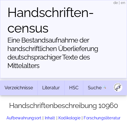
de
|
en
Handschriften­
census
Eine Bestandsaufnahme der
handschriftlichen Über­lieferung
deutschsprachiger Texte des
Mittelalters
Verzeichnisse
Literatur
HSC
Suche
Handschriftenbeschreibung 10960
Aufbewahrungsort
|
Inhalt
|
Kodikologie
|
Forschungsliteratur