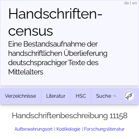
de
|
en
Handschriften­
census
Eine Bestandsaufnahme der
handschriftlichen Über­lieferung
deutschsprachiger Texte des
Mittelalters
Verzeichnisse
Literatur
HSC
Suche
Handschriftenbeschreibung 11158
Aufbewahrungsort
|
Kodikologie
|
Forschungsliteratur