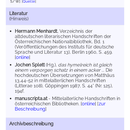
s/w]
[
Quelle
]
Literatur
(Hinweis)
Hermann Menhardt
, Verzeichnis der
altdeutschen literarischen Handschriften der
Österreichischen Nationalbibliothek, Bd. 1
(Veröffentlichungen des Instituts für deutsche
Sprache und Literatur 13), Berlin 1960, S. 459.
[
online
]
Jochen Splett
(Hg.),
das hymelreich ist gleich
einem verporgen schatz in einem acker ...
Die
hochdeutschen Übersetzungen von Matthäus
13,44-52 in mittelalterlichen Handschriften
(Litterae 108), Göppingen 1987, S. 44* (Nr. 125),
194f.
manuscripta.at
- Mittelalterliche Handschriften in
österreichischen Bibliotheken. [
online
] [
zur
Beschreibung
]
Archivbeschreibung