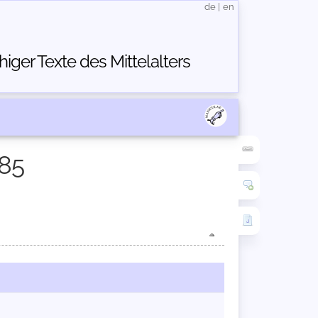
de
|
en
ger Texte des Mittelalters
185