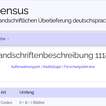
census
dschriftlichen Über­lieferung deutschsprachi
che
ndschriftenbeschreibung 11
Aufbewahrungsort
|
Kodikologie
|
Forschungsliteratur
Art
Umfang
Codex
II + 8 + I Blätter