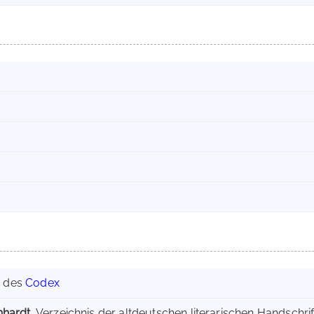
g des
Codex
hardt
, Verzeichnis der altdeutschen literarischen Handschri