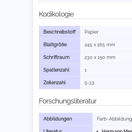
Kodikologie
Beschreibstoff
Papier
Blattgröße
245 x 165 mm
Schriftraum
230 x 150 mm
Spaltenzahl
1
Zeilenzahl
5-33
Forschungsliteratur
Abbildungen
Farb-Abbildun
Literatur
Hermann Men