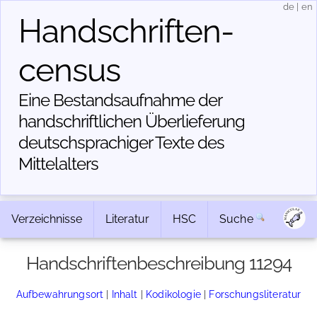
de
|
en
Handschriften­
census
Eine Bestandsaufnahme der
handschriftlichen Über­lieferung
deutschsprachiger Texte des
Mittelalters
Verzeichnisse
Literatur
HSC
Suche
Handschriftenbeschreibung 11294
Aufbewahrungsort
|
Inhalt
|
Kodikologie
|
Forschungsliteratur