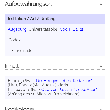
Aufbewahrungsort
Institution / Art / Umfang
Augsburg
, Universitätsbibl.,
Cod. III.1.2° 21
Codex
II + 319 Blätter
Inhalt
Bl. 1ra-316va =
'Der Heiligen Leben, Redaktion'
(Hr6), Band 2 (Mai-August), darin:
Bl. 304vb-316va =
Otto von Passau
:
'Die 24 Alten'
(Anfang des 11. Alten, zu Fronleichnam)
Kodikologie