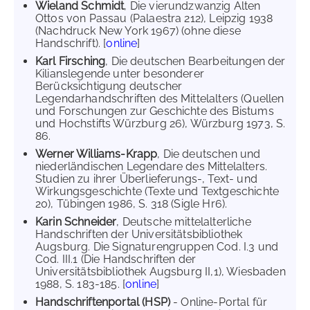
Wieland Schmidt
, Die vierundzwanzig Alten
Ottos von Passau (Palaestra 212), Leipzig 1938
(Nachdruck New York 1967) (ohne diese
Handschrift). [
online
]
Karl Firsching
, Die deutschen Bearbeitungen der
Kilianslegende unter besonderer
Berücksichtigung deutscher
Legendarhandschriften des Mittelalters (Quellen
und Forschungen zur Geschichte des Bistums
und Hochstifts Würzburg 26), Würzburg 1973, S.
86.
Werner Williams-Krapp
, Die deutschen und
niederländischen Legendare des Mittelalters.
Studien zu ihrer Überlieferungs-, Text- und
Wirkungsgeschichte (Texte und Textgeschichte
20), Tübingen 1986, S. 318 (Sigle Hr6).
Karin Schneider
, Deutsche mittelalterliche
Handschriften der Universitätsbibliothek
Augsburg. Die Signaturengruppen Cod. I.3 und
Cod. III.1 (Die Handschriften der
Universitätsbibliothek Augsburg II,1), Wiesbaden
1988, S. 183-185. [
online
]
Handschriftenportal (HSP)
- Online-Portal für