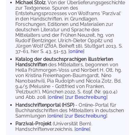
Michael Stolz
, Von der Überlieferungsgeschichte
zur Textgenese. Spuren des
Entstehungsprozesses von Wolframs 'Parzival'
in den Handschriften, in: Grundlagen.
Forschungen, Editionen und Materialien zur
deutschen Literatur und Sprache des
Mittelalters und der Frühen Neuzeit, hg. von
Rudolf Bentzinger, Ulrich-Dieter Oppitz und
Jürgen Wolf (ZfdA. Beiheft 18), Stuttgart 2013, S.
37-61, hier S. 43, 51-53. [
online
]
Katalog der deutschsprachigen illustrierten
Handschriften
des Mittelalters, begonnen von
Hella Frühmorgen-Voss und Norbert H. Ott, hg.
von Kristina Freienhagen-Baumgardt, Nino
Nanobashvili, Pia Rudolph und Nicola Zotz, Bd.
9,4/5 (Melusine - Gottfried von Franken,
'Pelzbuch'), München 2022, S. 619f. (Nr. 99.0.4)
und Abb. 208. [
online
] [
zur Beschreibung
]
Handschriftenportal (HSP)
- Online-Portal für
Buchhandschriften des Mittelalters in deutschen
Sammlungen [
online
] [
zur Beschreibung
]
Parzival-Projekt
(Universität Bern).
Handschriftenverzeichnis. [
online
]