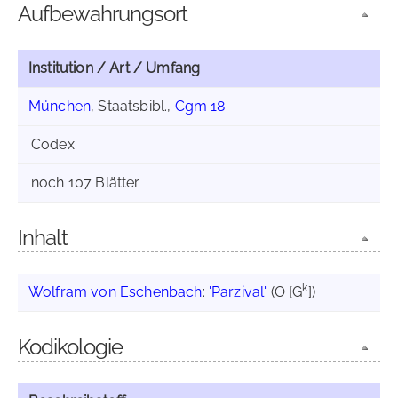
Aufbewahrungsort
Institution / Art / Umfang
München
, Staatsbibl.,
Cgm 18
Codex
noch 107 Blätter
Inhalt
k
Wolfram von Eschenbach
:
'Parzival'
(O [G
])
Kodikologie