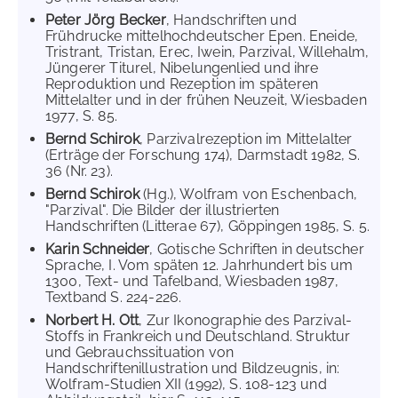
Peter Jörg Becker
, Handschriften und
Frühdrucke mittelhochdeutscher Epen. Eneide,
Tristrant, Tristan, Erec, Iwein, Parzival, Willehalm,
Jüngerer Titurel, Nibelungenlied und ihre
Reproduktion und Rezeption im späteren
Mittelalter und in der frühen Neuzeit, Wiesbaden
1977, S. 85.
Bernd Schirok
, Parzivalrezeption im Mittelalter
(Erträge der Forschung 174), Darmstadt 1982, S.
36 (Nr. 23).
Bernd Schirok
(Hg.), Wolfram von Eschenbach,
"Parzival". Die Bilder der illustrierten
Handschriften (Litterae 67), Göppingen 1985, S. 5.
Karin Schneider
, Gotische Schriften in deutscher
Sprache, I. Vom späten 12. Jahrhundert bis um
1300, Text- und Tafelband, Wiesbaden 1987,
Textband S. 224-226.
Norbert H. Ott
, Zur Ikonographie des Parzival-
Stoffs in Frankreich und Deutschland. Struktur
und Gebrauchssituation von
Handschriftenillustration und Bildzeugnis, in:
Wolfram-Studien XII (1992), S. 108-123 und