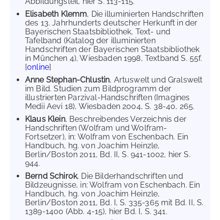
Abbildungsteil, hier S. 113-115.
Elisabeth Klemm
, Die illuminierten Handschriften
des 13. Jahrhunderts deutscher Herkunft in der
Bayerischen Staatsbibliothek, Text- und
Tafelband (Katalog der illuminierten
Handschriften der Bayerischen Staatsbibliothek
in München 4), Wiesbaden 1998, Textband S. 55f.
[
online
]
Anne Stephan-Chlustin
, Artuswelt und Gralswelt
im Bild. Studien zum Bildprogramm der
illustrierten Parzival-Handschriften (Imagines
Medii Aevi 18), Wiesbaden 2004, S. 38-40, 265.
Klaus Klein
, Beschreibendes Verzeichnis der
Handschriften (Wolfram und Wolfram-
Fortsetzer), in: Wolfram von Eschenbach. Ein
Handbuch, hg. von Joachim Heinzle,
Berlin/Boston 2011, Bd. II, S. 941-1002, hier S.
944.
Bernd Schirok
, Die Bilderhandschriften und
Bildzeugnisse, in: Wolfram von Eschenbach. Ein
Handbuch, hg. von Joachim Heinzle,
Berlin/Boston 2011, Bd. I, S. 335-365 mit Bd. II, S.
1389-1400 (Abb. 4-15), hier Bd. I, S. 341.