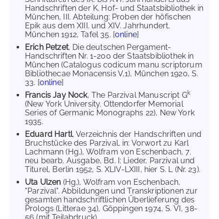
Handschriften der K. Hof- und Staatsbibliothek in
München, III. Abteilung: Proben der höfischen
Epik aus dem XIII. und XIV. Jahrhundert,
München 1912, Tafel 35. [
online
]
Erich Petzet
, Die deutschen Pergament-
Handschriften Nr. 1-200 der Staatsbibliothek in
München (Catalogus codicum manu scriptorum
Bibliothecae Monacensis V,1), München 1920, S.
33. [
online
]
k
Francis Jay Nock
, The Parzival Manuscript G
(New York University. Ottendorfer Memorial
Series of Germanic Monographs 22), New York
1935.
Eduard Hartl
, Verzeichnis der Handschriften und
Bruchstücke des Parzival, in: Vorwort zu Karl
Lachmann (Hg.), Wolfram von Eschenbach, 7.
neu bearb. Ausgabe, Bd. I: Lieder, Parzival und
Titurel, Berlin 1952, S. XLIV-LXIII, hier S. L (Nr. 23).
Uta Ulzen
(Hg.), Wolfram von Eschenbach,
"Parzival". Abbildungen und Transkriptionen zur
gesamten handschriftlichen Überlieferung des
Prologs (Litterae 34), Göppingen 1974, S. VI, 38-
56 (mit Teilabdruck).