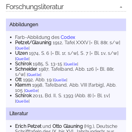
Forschungsliteratur
Abbildungen
Farb-Abbildung des
Codex
Petzet/Glauning
1912
, Tafel XXXV [= Bl. 88r, s/w]
[
Quelle
]
Ulzen
1974
, S. 6 [= Bl. 1r, s/w]
, S. 7 [= Bl. 1v, s/w]
[
Quelle
]
Schirok
1985
, S. 13-15
[
Quelle
]
Schneider
1987
, Tafelband, Abb. 126 [= Bl. 88r,
s/w]
[
Quelle
]
Ott
1992
, Abb. 19
[
Quelle
]
Klemm
1998
, Tafelband, Abb. VIII [farbig]
, Abb.
105
[
Quelle
]
Schirok
2011
, Bd. II, S. 1393 (Abb. 8) [= Bl. 1v]
[
Quelle
]
Literatur
Erich Petzet
und
Otto Glauning
(Hg.), Deutsche
Schrifttafeln des IX. bis XVI. Jahrhunderts aus