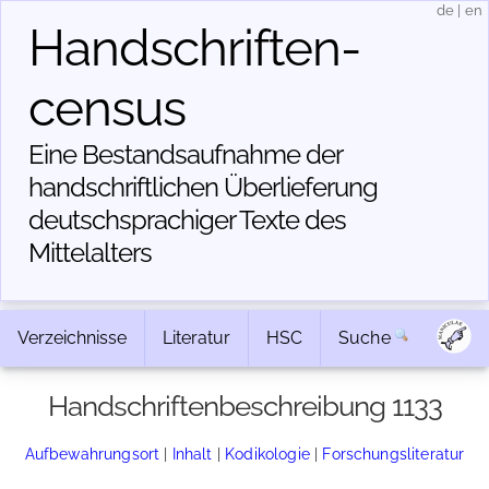
de
|
en
Handschriften­
census
Eine Bestandsaufnahme der
handschriftlichen Über­lieferung
deutschsprachiger Texte des
Mittelalters
Verzeichnisse
Literatur
HSC
Suche
Handschriftenbeschreibung 1133
Aufbewahrungsort
|
Inhalt
|
Kodikologie
|
Forschungsliteratur