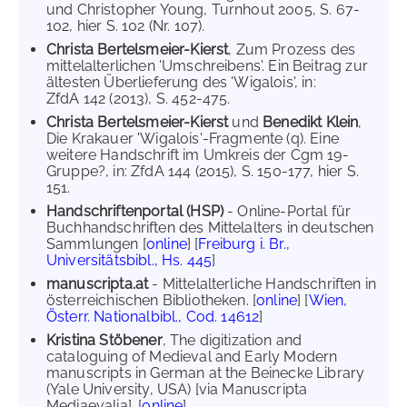
und Christopher Young, Turnhout 2005, S. 67-
102, hier S. 102 (Nr. 107).
Christa Bertelsmeier-Kierst
, Zum Prozess des
mittelalterlichen 'Umschreibens'. Ein Beitrag zur
ältesten Überlieferung des 'Wigalois', in:
ZfdA 142 (2013), S. 452-475.
Christa Bertelsmeier-Kierst
und
Benedikt Klein
,
Die Krakauer 'Wigalois'-Fragmente (q). Eine
weitere Handschrift im Umkreis der Cgm 19-
Gruppe?, in: ZfdA 144 (2015), S. 150-177, hier S.
151.
Handschriftenportal (HSP)
- Online-Portal für
Buchhandschriften des Mittelalters in deutschen
Sammlungen [
online
] [
Freiburg i. Br.,
Universitätsbibl., Hs. 445
]
manuscripta.at
- Mittelalterliche Handschriften in
österreichischen Bibliotheken. [
online
] [
Wien,
Österr. Nationalbibl., Cod. 14612
]
Kristina Stöbener
, The digitization and
cataloguing of Medieval and Early Modern
manuscripts in German at the Beinecke Library
(Yale University, USA) [via Manuscripta
Mediaevalia]. [
online
]