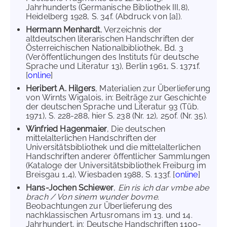
Jahrhunderts (Germanische Bibliothek III,8),
Heidelberg 1928, S. 34f. (Abdruck von [a]).
Hermann Menhardt
, Verzeichnis der
altdeutschen literarischen Handschriften der
Österreichischen Nationalbibliothek, Bd. 3
(Veröffentlichungen des Instituts für deutsche
Sprache und Literatur 13), Berlin 1961, S. 1371f.
[
online
]
Heribert A. Hilgers
, Materialien zur Überlieferung
von Wirnts Wigalois, in: Beiträge zur Geschichte
der deutschen Sprache und Literatur 93 (Tüb.
1971), S. 228-288, hier S. 238 (Nr. 12), 250f. (Nr. 35).
Winfried Hagenmaier
, Die deutschen
mittelalterlichen Handschriften der
Universitätsbibliothek und die mittelalterlichen
Handschriften anderer öffentlicher Sammlungen
(Kataloge der Universitätsbibliothek Freiburg im
Breisgau 1,4), Wiesbaden 1988, S. 133f. [
online
]
Hans-Jochen Schiewer
,
Ein ris ich dar vmbe abe
brach / Von sinem wunder bovme
.
Beobachtungen zur Überlieferung des
nachklassischen Artusromans im 13. und 14.
Jahrhundert, in: Deutsche Handschriften 1100-