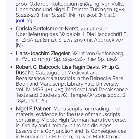
1400. Oxforder Kolloquium 1985, hg. von Volker
Honemann und Nigel F. Palmer, Tübingen 1988,
S. 222-278, hier S. 248f. (Nr. 31), 250f. (Nr. 44).
[
online
]
Christa Bertelsmeier-Kierst
, Zur ältesten
Überlieferung des 'Wigalois'. I. Die Handschrift E,
in: ZfdA 121 (1992), S. 275-290 (mit Abdruck von
[b]).
Hans-Joachim Ziegeler
, Wirnt von Grafenberg,
2
in:
VL 10 (1999), Sp. 1252-1267, hier Sp. 1256f.
Robert G. Babcock
,
Lisa Fagin Davis
,
Philip G.
Rusche
, Catalogue of Medieval and
Renaissance Manuscripts in the Beinecke Rare
Book and Manuscript Library Yale University,
Vol. IV: MSS 481-485 (Medieval and Renaissance
Texts and Studies 176), Tempe/Arizona 2004, S.
189f., Plate 64.
Nigel F. Palmer
, Manuscripts for reading: The
material evidence for the use of manuscripts
containing Middle High German narrative verse,
in: Orality and Literacy in the Middle Ages.
Essays on a Conjunction and its Consequences
in Honour of D. H. Green, hg. von Mark Chinca