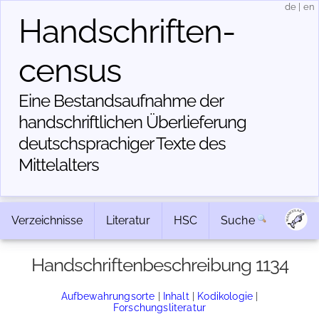
de
|
en
Handschriften­
census
Eine Bestandsaufnahme der
handschriftlichen Über­lieferung
deutschsprachiger Texte des
Mittelalters
Verzeichnisse
Literatur
HSC
Suche
Handschriftenbeschreibung 1134
Aufbewahrungsorte
|
Inhalt
|
Kodikologie
|
Forschungsliteratur