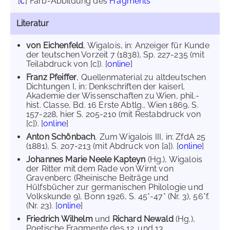
[
]
Farb-Abbildung des
Fragments
c
Literatur
von Eichenfeld
, Wigalois, in: Anzeiger für Kunde
der teutschen Vorzeit 7 (1838), Sp. 227-235 (mit
Teilabdruck von [c]). [
online
]
Franz Pfeiffer
, Quellenmaterial zu altdeutschen
Dichtungen I, in: Denkschriften der kaiserl.
Akademie der Wissenschaften zu Wien, phil.-
hist. Classe, Bd. 16 Erste Abtlg., Wien 1869, S.
157-228, hier S. 205-210 (mit Restabdruck von
[c]). [
online
]
Anton Schönbach
, Zum Wigalois III, in: ZfdA 25
(1881), S. 207-213 (mit Abdruck von [a]). [
online
]
Johannes Marie Neele Kapteyn
(Hg.), Wigalois
der Ritter mit dem Rade von Wirnt von
Gravenberc (Rheinische Beiträge und
Hülfsbücher zur germanischen Philologie und
Volkskunde 9), Bonn 1926, S. 45*-47* (Nr. 3), 56*f.
(Nr. 23). [
online
]
Friedrich Wilhelm
und
Richard Newald
(Hg.),
Poetische Fragmente des 12. und 13.