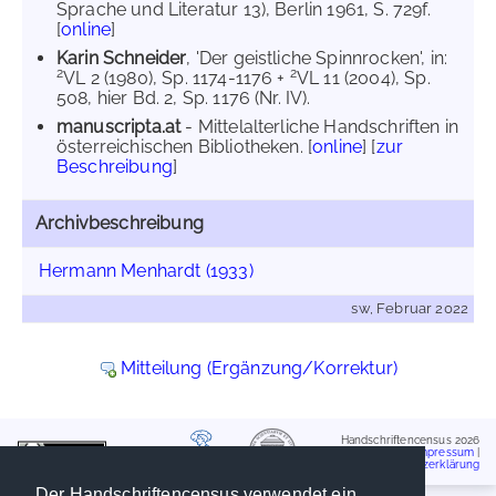
Sprache und Literatur 13), Berlin 1961, S. 729f.
[
online
]
Karin Schneider
, 'Der geistliche Spinnrocken', in:
2
2
VL 2 (1980), Sp. 1174-1176 +
VL 11 (2004), Sp.
508, hier Bd. 2, Sp. 1176 (Nr. IV).
manuscripta.at
- Mittelalterliche Handschriften in
österreichischen Bibliotheken. [
online
] [
zur
Beschreibung
]
Archivbeschreibung
Hermann Menhardt (1933)
sw, Februar 2022
Mitteilung (Ergänzung/Korrektur)
Handschriftencensus 2026
Impressum
|
Datenschutzerklärung
Der Handschriftencensus verwendet ein