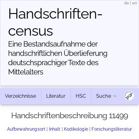
de
|
en
Handschriften­
census
Eine Bestandsaufnahme der
handschriftlichen Über­lieferung
deutschsprachiger Texte des
Mittelalters
Verzeichnisse
Literatur
HSC
Suche
Handschriftenbeschreibung 11499
Aufbewahrungsort
|
Inhalt
|
Kodikologie
|
Forschungsliteratur