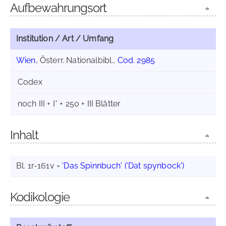
Aufbewahrungsort
Institution / Art / Umfang
Wien
, Österr. Nationalbibl.,
Cod. 2985
Codex
noch III + I* + 250 + III Blätter
Inhalt
Bl. 1r-161v =
'Das Spinnbuch' ('Dat spynbock')
Kodikologie