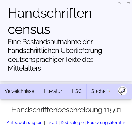
de
|
en
Handschriften­
census
Eine Bestandsaufnahme der
handschriftlichen Über­lieferung
deutschsprachiger Texte des
Mittelalters
Verzeichnisse
Literatur
HSC
Suche
Handschriftenbeschreibung 11501
Aufbewahrungsort
|
Inhalt
|
Kodikologie
|
Forschungsliteratur