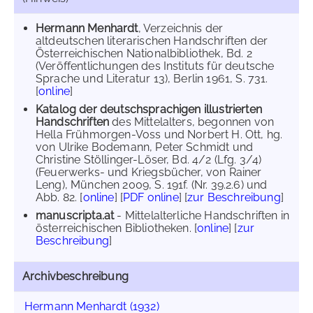
Hermann Menhardt
, Verzeichnis der
altdeutschen literarischen Handschriften der
Österreichischen Nationalbibliothek, Bd. 2
(Veröffentlichungen des Instituts für deutsche
Sprache und Literatur 13), Berlin 1961, S. 731.
[
online
]
Katalog der deutschsprachigen illustrierten
Handschriften
des Mittelalters, begonnen von
Hella Frühmorgen-Voss und Norbert H. Ott, hg.
von Ulrike Bodemann, Peter Schmidt und
Christine Stöllinger-Löser, Bd. 4/2 (Lfg. 3/4)
(Feuerwerks- und Kriegsbücher, von Rainer
Leng), München 2009, S. 191f. (Nr. 39.2.6) und
Abb. 82. [
online
] [
PDF online
] [
zur Beschreibung
]
manuscripta.at
- Mittelalterliche Handschriften in
österreichischen Bibliotheken. [
online
] [
zur
Beschreibung
]
Archivbeschreibung
Hermann Menhardt (1932)