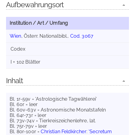
Aufbewahrungsort
Institution / Art / Umfang
Wien
, Österr. Nationalbibl.,
Cod. 3067
Codex
I + 102 Blätter
Inhalt
Bl. 1r-59v = 'Astrologische Tagwählerei'
Bl. 60r = leer
Bl. 60v-63v = Astronomische Monatstafeln
Bl. 64r-73r = leer
Bl. 73v-74v = Tierkreiszeichenlehre, lat.
Bl. 75r-79v = leer
Bl. 80r-100r =
Christian Feldkircher
:
'Secretum