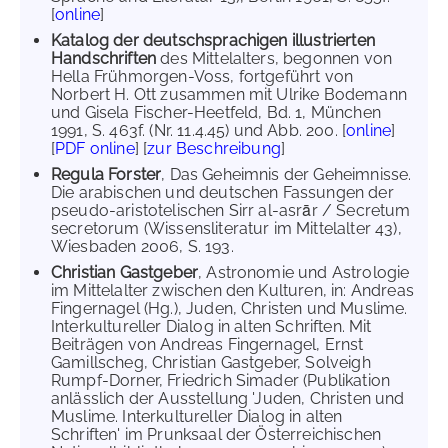
[
online
]
Katalog der deutschsprachigen illustrierten
Handschriften
des Mittelalters, begonnen von
Hella Frühmorgen-Voss, fortgeführt von
Norbert H. Ott zusammen mit Ulrike Bodemann
und Gisela Fischer-Heetfeld, Bd. 1, München
1991, S. 463f. (Nr. 11.4.45) und Abb. 200. [
online
]
[
PDF online
] [
zur Beschreibung
]
Regula Forster
, Das Geheimnis der Geheimnisse.
Die arabischen und deutschen Fassungen der
pseudo-aristotelischen Sirr al-asrār / Secretum
secretorum (Wissensliteratur im Mittelalter 43),
Wiesbaden 2006, S. 193.
Christian Gastgeber
, Astronomie und Astrologie
im Mittelalter zwischen den Kulturen, in: Andreas
Fingernagel (Hg.), Juden, Christen und Muslime.
Interkultureller Dialog in alten Schriften. Mit
Beiträgen von Andreas Fingernagel, Ernst
Gamillscheg, Christian Gastgeber, Solveigh
Rumpf-Dorner, Friedrich Simader (Publikation
anlässlich der Ausstellung 'Juden, Christen und
Muslime. Interkultureller Dialog in alten
Schriften' im Prunksaal der Österreichischen