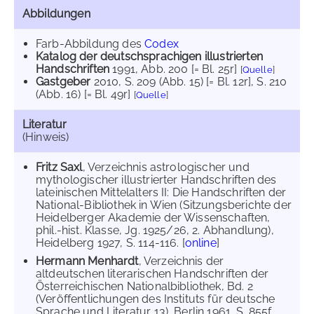
Abbildungen
Farb-Abbildung des
Codex
Katalog der deutschsprachigen illustrierten
Handschriften
1991
, Abb. 200 [= Bl. 25r]
[
Quelle
]
Gastgeber
2010
, S. 209 (Abb. 15) [= Bl. 12r]
, S. 210
(Abb. 16) [= Bl. 49r]
[
Quelle
]
Literatur
(Hinweis)
Fritz Saxl
, Verzeichnis astrologischer und
mythologischer illustrierter Handschriften des
lateinischen Mittelalters II: Die Handschriften der
National-Bibliothek in Wien (Sitzungsberichte der
Heidelberger Akademie der Wissenschaften,
phil.-hist. Klasse, Jg. 1925/26, 2. Abhandlung),
Heidelberg 1927, S. 114-116. [
online
]
Hermann Menhardt
, Verzeichnis der
altdeutschen literarischen Handschriften der
Österreichischen Nationalbibliothek, Bd. 2
(Veröffentlichungen des Instituts für deutsche
Sprache und Literatur 13), Berlin 1961, S. 855f.