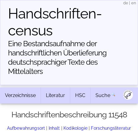
de
|
en
Handschriften­
census
Eine Bestandsaufnahme der
handschriftlichen Über­lieferung
deutschsprachiger Texte des
Mittelalters
Verzeichnisse
Literatur
HSC
Suche
Handschriftenbeschreibung 11548
Aufbewahrungsort
|
Inhalt
|
Kodikologie
|
Forschungsliteratur