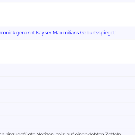
Chronick genannt Kayser Maximilians Geburtsspiegel'
lich hinzugefügte Notizen, teils auf eingeklebten Zetteln