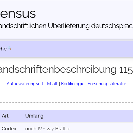
census
dschriftlichen Über­lieferung deutschsprachi
che
ndschriftenbeschreibung 11
Aufbewahrungsort
|
Inhalt
|
Kodikologie
|
Forschungsliteratur
Art
Umfang
Codex
noch IV + 227 Blätter