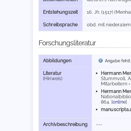
Entstehungszeit
16. Jh. (1517) (Menha
Schreibsprache
obd. mit niederalem
Forschungsliteratur
Abbildungen
Angabe fehlt
Literatur
Hermann Men
(Hinweis)
Stummvoll, Al
Mitarbeitern = 
Hermann Men
Nationalbiblio
864. [
online
]
manuscripta.
Archivbeschreibung
---