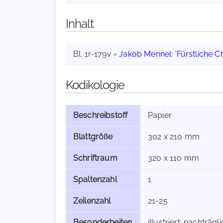
Inhalt
Bl. 1r-179v =
Jakob Mennel
:
'Fürstliche 
Kodikologie
Beschreibstoff
Papier
Blattgröße
302 x 210 mm
Schriftraum
320 x 110 mm
Spaltenzahl
1
Zeilenzahl
21-25
Besonderheiten
illustriert; nachträg