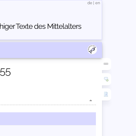
de
|
en
ger Texte des Mittelalters
555