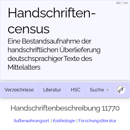
de
|
en
Handschriften­
census
Eine Bestandsaufnahme der
handschriftlichen Über­lieferung
deutschsprachiger Texte des
Mittelalters
Verzeichnisse
Literatur
HSC
Suche
Handschriftenbeschreibung 11770
Aufbewahrungsort
|
Kodikologie
|
Forschungsliteratur