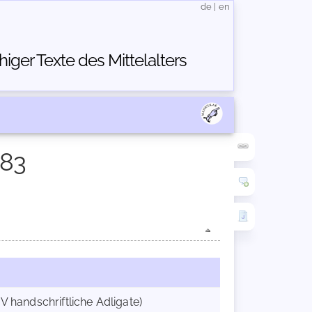
de
|
en
ger Texte des Mittelalters
383
 + iV handschriftliche Adligate)