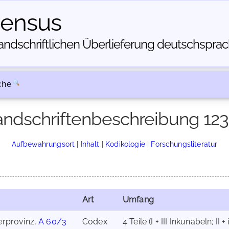
census
dschriftlichen Über­lieferung deutschsprachi
che
ndschriftenbeschreibung 12
Aufbewahrungsort
|
Inhalt
|
Kodikologie
|
Forschungsliteratur
Art
Umfang
nerprovinz,
A 60/3
Codex
4 Teile (I + III Inkunabeln; II