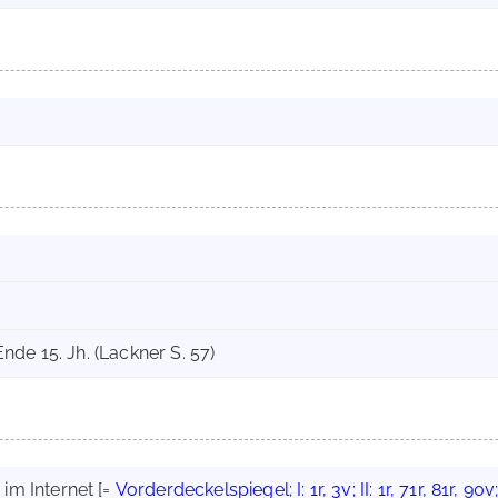
s Ende 15. Jh. (Lackner S. 57)
im Internet
[=
Vorderdeckelspiegel; I: 1r, 3v; II: 1r, 71r, 81r, 9