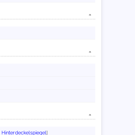
0v; Hinterdeckelspiegel
]