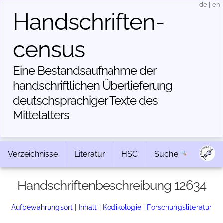
de
|
en
Handschriften­
census
Eine Bestandsaufnahme der
handschriftlichen Über­lieferung
deutschsprachiger Texte des
Mittelalters
Verzeichnisse
Literatur
HSC
Suche
Handschriftenbeschreibung 12634
Aufbewahrungsort
|
Inhalt
|
Kodikologie
|
Forschungsliteratur