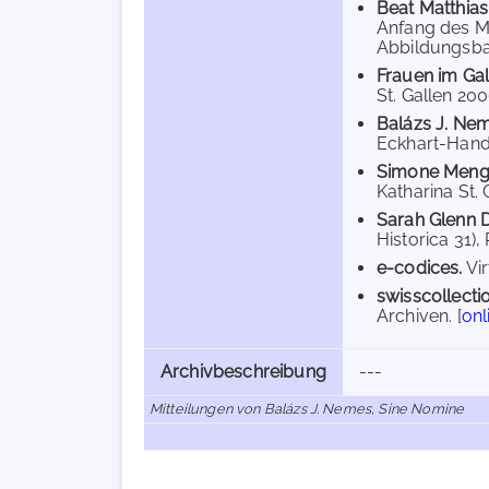
Beat Matthias
Anfang des Mit
Abbildungsband
Frauen im Gal
St. Gallen 200
Balázs J. Ne
Eckhart-Handsc
Simone Meng
Katharina St. 
Sarah Glenn 
Historica 31),
e-codices.
Vir
swisscollecti
Archiven. [
onl
Archivbeschreibung
---
Mitteilungen von Balázs J. Nemes, Sine Nomine