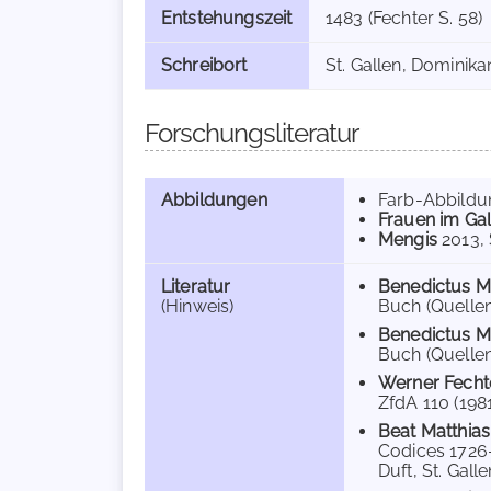
Entstehungszeit
1483 (Fechter S. 58)
Schreibort
St. Gallen, Dominika
Forschungsliteratur
Abbildungen
Farb-Abbild
Frauen im Gal
Mengis
2013
,
Literatur
Benedictus M
(Hinweis)
Buch (Quellen
Benedictus M
Buch (Quellen
Werner Fecht
ZfdA 110 (1981)
Beat Matthias
Codices 1726-
Duft, St. Gall