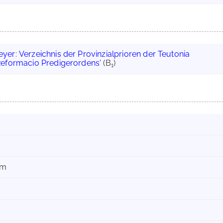
eyer
:
Verzeichnis der Provinzialprioren der Teutonia
Reformacio Predigerordens'
(B
)
1
mm