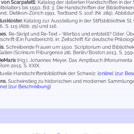
 von Scarpatetti
, Katalog der datierten Handschriften in der 
telalters bis 1550, Bd. 3: Die Handschriften der Bibliotheken 
, Dietikon-Zürich 1991, Textband S. 101f. (Nr. 285), Abbildun
luskloster.
Katalog zur Ausstellung in der Stiftsbibliothek St
6, S. 115 (Abb. 25) und 116.
mes
, Re-Skript und Re-Text – Wertlos und entstellt? Oder: Übe
hrift (Ein Fundbericht), in: Zeitschrift für deutsche Philologie 
is
, Schreibende Frauen um 1500. Scriptorium und Bibliothek
Gallen (Scrinium Friburgense 28), Berlin/Boston 2013, S. 359-
DeMaris
(Hg.), Johannes Meyer, Das Amptbuch (Monumenta 
 Rom 2015, S. XXIX.
tuelle Handschriftenbibliothek der Schweiz. [
online
] [
zur Bes
ons.
Sucheinstieg zu historischen und modernen Sammlungen
ine
] [
zur Beschreibung
]