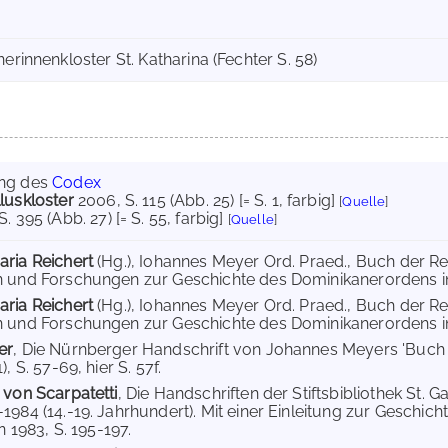
nerinnenkloster St. Katharina (Fechter S. 58)
ung des
Codex
luskloster
2006
, S. 115 (Abb. 25) [= S. 1, farbig]
[
Quelle
]
 S. 395 (Abb. 27) [= S. 55, farbig]
[
Quelle
]
aria Reichert
(Hg.), Iohannes Meyer Ord. Praed., Buch der R
 und Forschungen zur Geschichte des Dominikanerordens in 
aria Reichert
(Hg.), Iohannes Meyer Ord. Praed., Buch der Ref
 und Forschungen zur Geschichte des Dominikanerordens in 
er
, Die Nürnberger Handschrift von Johannes Meyers 'Buch 
, S. 57-69, hier S. 57f.
 von Scarpatetti
, Die Handschriften der Stiftsbibliothek St. 
1984 (14.-19. Jahrhundert). Mit einer Einleitung zur Geschic
en 1983, S. 195-197.