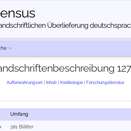
census
dschriftlichen Über­lieferung deutschsprachi
che
ndschriftenbeschreibung 12
Aufbewahrungsort
|
Inhalt
|
Kodikologie
|
Forschungsliteratur
Umfang
x
381 Blätter