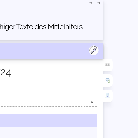
de
|
en
ger Texte des Mittelalters
724