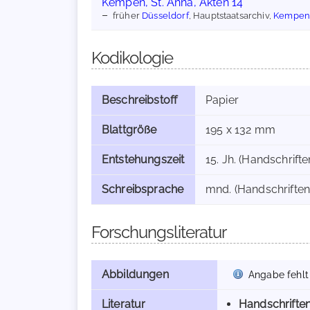
Kempen, St. Anna, Akten 14
früher
Düsseldorf
, Hauptstaatsarchiv,
Kempen, 
Kodikologie
Beschreibstoff
Papier
Blattgröße
195 x 132 mm
Entstehungszeit
15. Jh. (Handschrift
Schreibsprache
mnd. (Handschriften
Forschungsliteratur
Abbildungen
Angabe fehlt
Literatur
Handschrifte