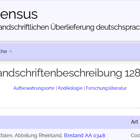
census
dschriftlichen Über­lieferung deutschsprachi
che
ndschriftenbeschreibung 12
Aufbewahrungsorte
|
Kodikologie
|
Forschungsliteratur
Art
falen, Abteilung Rheinland,
Bestand AA 0348
Co