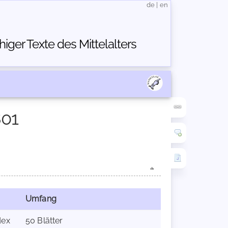
de
|
en
ger Texte des Mittelalters
801
Umfang
dex
50 Blätter