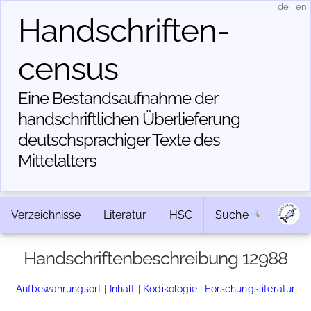
de
|
en
Handschriften­
census
Eine Bestandsaufnahme der
handschriftlichen Über­lieferung
deutschsprachiger Texte des
Mittelalters
Verzeichnisse
Literatur
HSC
Suche
Handschriftenbeschreibung 12988
Aufbewahrungsort
|
Inhalt
|
Kodikologie
|
Forschungsliteratur