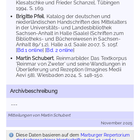
Klesatschke und Frieder Schanze], Tübingen
1994, S. 169.
Brigitte Pfeil
, Katalog der deutschen und
niederländischen Handschriften des Mittelalters
in der Universitäts- und Landesbibliothek
Sachsen-Anhalt in Halle (Saale) (Schriften zum
Bibliotheks- und Büchereiwesen in Sachsen-
Anhalt 89/1.2), Halle a.d. Saale 2007, S. 105f.
[
Bd.1 online
] [
Bd. 2 online
]
Martin Schubert
, Reinmarbilder. Das Textkorpus
'Reinmar von Zweter' und seine Wandlungen in
Überlieferung und Rezeption (Imagines Medii
Aevi 58), Wiesbaden 2024, S. 148-150.
Archivbeschreibung
---
Mitteilungen von Martin Schubert
November 2025
Diese Daten basieren auf dem
Marburger Repertorium
deutschsprachiger Handschriften des 13. und 14.