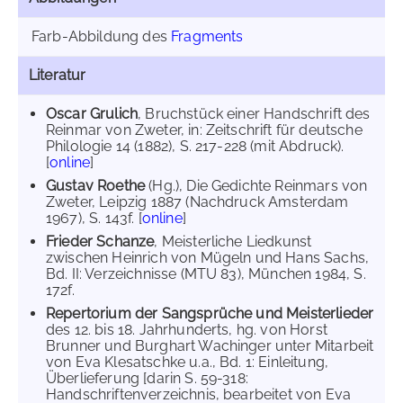
Farb-Abbildung des
Fragments
Literatur
Oscar Grulich
, Bruchstück einer Handschrift des
Reinmar von Zweter, in: Zeitschrift für deutsche
Philologie 14 (1882), S. 217-228 (mit Abdruck).
[
online
]
Gustav Roethe
(Hg.), Die Gedichte Reinmars von
Zweter, Leipzig 1887 (Nachdruck Amsterdam
1967), S. 143f. [
online
]
Frieder Schanze
, Meisterliche Liedkunst
zwischen Heinrich von Mügeln und Hans Sachs,
Bd. II: Verzeichnisse (MTU 83), München 1984, S.
172f.
Repertorium der Sangsprüche und Meisterlieder
des 12. bis 18. Jahrhunderts, hg. von Horst
Brunner und Burghart Wachinger unter Mitarbeit
von Eva Klesatschke u.a., Bd. 1: Einleitung,
Überlieferung [darin S. 59-318:
Handschriftenverzeichnis, bearbeitet von Eva