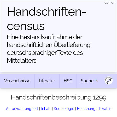
de
|
en
Handschriften­
census
Eine Bestandsaufnahme der
handschriftlichen Über­lieferung
deutschsprachiger Texte des
Mittelalters
Verzeichnisse
Literatur
HSC
Suche
Handschriftenbeschreibung 1299
Aufbewahrungsort
|
Inhalt
|
Kodikologie
|
Forschungsliteratur