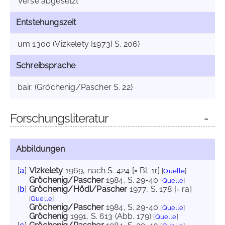
Verse abgesetzt
Entstehungszeit
um 1300 (Vizkelety [1973] S. 206)
Schreibsprache
bair. (Gröchenig/Pascher S. 22)
Forschungsliteratur
Abbildungen
[
]
Vizkelety
1969
, nach S. 424 [= Bl. 1r]
a
[
Quelle
]
Gröchenig/Pascher
1984
, S. 29-40
[
Quelle
]
[
]
Gröchenig/Hödl/Pascher
1977
, S. 178 [= ra]
b
[
Quelle
]
Gröchenig/Pascher
1984
, S. 29-40
[
Quelle
]
Gröchenig
1991
, S. 613 (Abb. 179)
[
Quelle
]