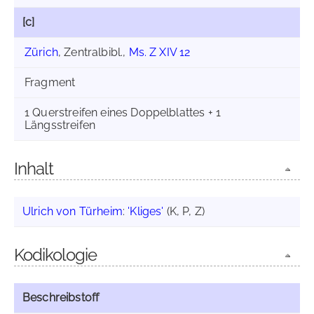
[c]
Zürich
, Zentralbibl.,
Ms. Z XIV 12
Fragment
1 Querstreifen eines Doppelblattes + 1
Längsstreifen
Inhalt
Ulrich von Türheim
:
'Kliges'
(K, P, Z)
Kodikologie
Beschreibstoff