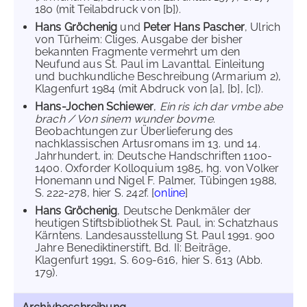
180 (mit Teilabdruck von [b]).
Hans Gröchenig
und
Peter Hans Pascher
, Ulrich
von Türheim: Cliges. Ausgabe der bisher
bekannten Fragmente vermehrt um den
Neufund aus St. Paul im Lavanttal. Einleitung
und buchkundliche Beschreibung (Armarium 2),
Klagenfurt 1984 (mit Abdruck von [a], [b], [c]).
Hans-Jochen Schiewer
,
Ein ris ich dar vmbe abe
brach / Von sinem wunder bovme
.
Beobachtungen zur Überlieferung des
nachklassischen Artusromans im 13. und 14.
Jahrhundert, in: Deutsche Handschriften 1100-
1400. Oxforder Kolloquium 1985, hg. von Volker
Honemann und Nigel F. Palmer, Tübingen 1988,
S. 222-278, hier S. 242f. [
online
]
Hans Gröchenig
, Deutsche Denkmäler der
heutigen Stiftsbibliothek St. Paul, in: Schatzhaus
Kärntens. Landesausstellung St. Paul 1991. 900
Jahre Benediktinerstift, Bd. II: Beiträge,
Klagenfurt 1991, S. 609-616, hier S. 613 (Abb.
179).