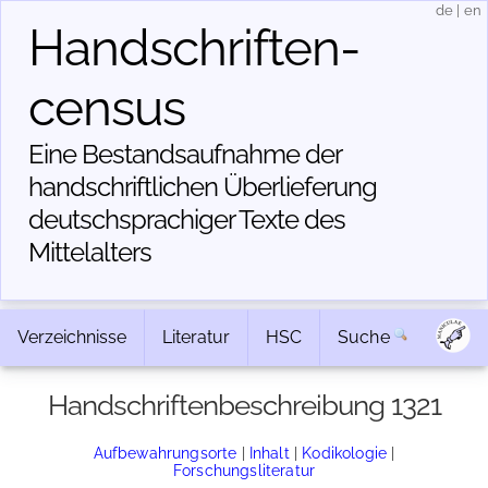
de
|
en
Handschriften­
census
Eine Bestandsaufnahme der
handschriftlichen Über­lieferung
deutschsprachiger Texte des
Mittelalters
Verzeichnisse
Literatur
HSC
Suche
Handschriftenbeschreibung 1321
Aufbewahrungsorte
|
Inhalt
|
Kodikologie
|
Forschungsliteratur