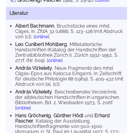
[
]
Gröchenig/Pascher
1984
, S. 29-40
c
[
Quelle
]
Literatur
Albert Bachmann
, Bruchstücke eines mhd.
Cliges, in: ZfdA 32 (1888), S. 123-128 (mit Abdruck
von [c]). [
online
]
Leo Cunibert Mohlberg
, Mittelalterliche
Handschriften (Katalog der Handschriften der
Zentralbibliothek Zürich I), Zürich 1932-1952, S.
277f. (Nr. 609). [
online
]
András Vizkelety
, Neue Fragmente des mhd.
Cligès-Epos aus Kalocsa (Ungarn), in: Zeitschrift
für deutsche Philologie 88 (1969), S. 409-432 (mit
Abdruck von [a], [c]).
András Vizkelety
, Beschreibendes Verzeichnis
der altdeutschen Handschriften in ungarischen
Bibliotheken, Bd. 2, Wiesbaden 1973, S. 206f.
[
online
]
Hans Gröchenig
,
Günther Hödl
und
Erhard
Pascher
, Katalog der Ausstellung.
Handschriftenfragmente von 500-1500
(Armarium 1), St. Paul im Lavanttal 1977, S. 177-