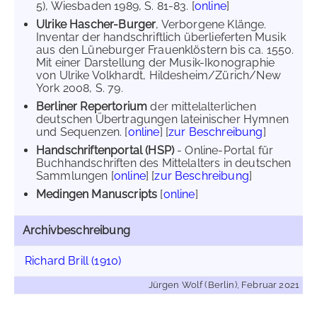
5), Wiesbaden 1989, S. 81-83. [
online
]
Ulrike Hascher-Burger
, Verborgene Klänge.
Inventar der handschriftlich überlieferten Musik
aus den Lüneburger Frauenklöstern bis ca. 1550.
Mit einer Darstellung der Musik-Ikonographie
von Ulrike Volkhardt, Hildesheim/Zürich/New
York 2008, S. 79.
Berliner Repertorium
der mittelalterlichen
deutschen Übertragungen lateinischer Hymnen
und Sequenzen. [
online
] [
zur Beschreibung
]
Handschriftenportal (HSP)
- Online-Portal für
Buchhandschriften des Mittelalters in deutschen
Sammlungen [
online
] [
zur Beschreibung
]
Medingen Manuscripts
[
online
]
Archivbeschreibung
Richard Brill (1910)
Jürgen Wolf (Berlin), Februar 2021