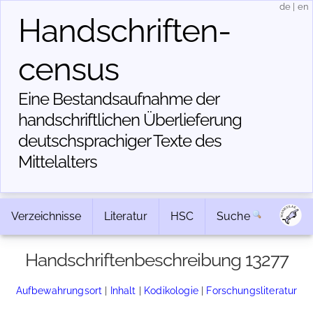
de
|
en
Handschriften­
census
Eine Bestandsaufnahme der
handschriftlichen Über­lieferung
deutschsprachiger Texte des
Mittelalters
Verzeichnisse
Literatur
HSC
Suche
Handschriftenbeschreibung 13277
Aufbewahrungsort
|
Inhalt
|
Kodikologie
|
Forschungsliteratur