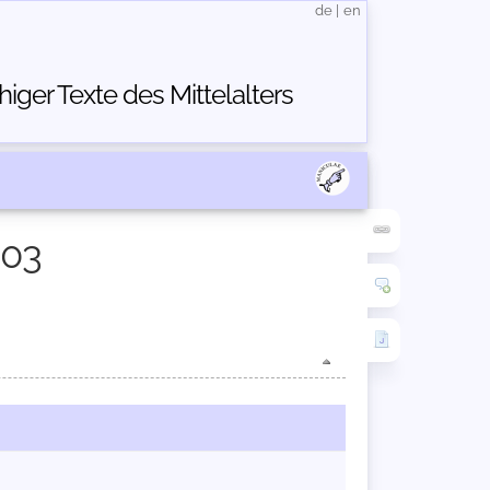
de
|
en
ger Texte des Mittelalters
403