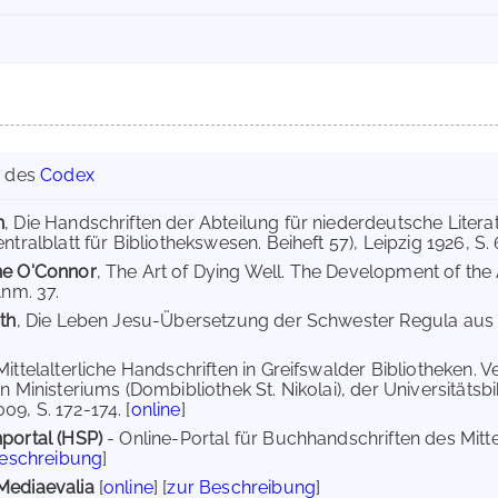
g des
Codex
h
, Die Handschriften der Abteilung für niederdeutsche Literat
ntralblatt für Bibliothekswesen. Beiheft 57), Leipzig 1926, S. 
ne O'Connor
, The Art of Dying Well. The Development of the
Anm. 37.
th
, Die Leben Jesu-Übersetzung der Schwester Regula aus Lic
 Mittelalterliche Handschriften in Greifswalder Bibliotheken. 
n Ministeriums (Dombibliothek St. Nikolai), der Universitätsb
9, S. 172-174. [
online
]
portal (HSP)
- Online-Portal für Buchhandschriften des Mit
Beschreibung
]
Mediaevalia
[
online
] [
zur Beschreibung
]