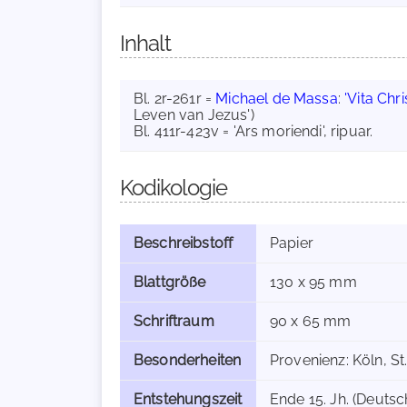
Inhalt
Bl. 2r-261r =
Michael de Massa
:
'Vita Chri
Leven van Jezus')
Bl. 411r-423v = 'Ars moriendi', ripuar.
Kodikologie
Beschreibstoff
Papier
Blattgröße
130 x 95 mm
Schriftraum
90 x 65 mm
Besonderheiten
Provenienz: Köln, St
Entstehungszeit
Ende 15. Jh. (Deutsch