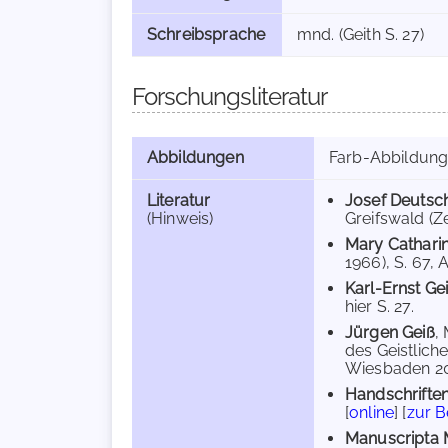
Schreibsprache
mnd. (Geith S. 27)
Forschungsliteratur
Abbildungen
Farb-Abbildun
Literatur
Josef Deutsc
(Hinweis)
Greifswald (Ze
Mary Cathari
1966), S. 67, 
Karl-Ernst Gei
hier S. 27.
Jürgen Geiß
,
des Geistliche
Wiesbaden 200
Handschriften
[
online
] [
zur 
Manuscripta 