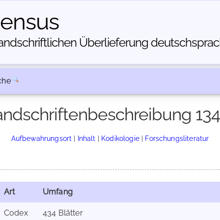
census
dschriftlichen Über­lieferung deutschsprachi
che
ndschriftenbeschreibung 13
Aufbewahrungsort
|
Inhalt
|
Kodikologie
|
Forschungsliteratur
Art
Umfang
Codex
434 Blätter