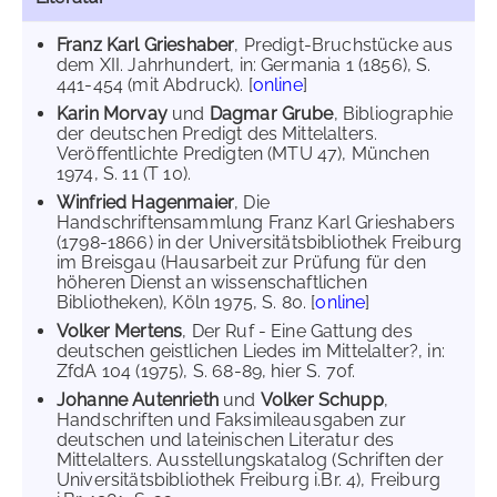
Franz Karl Grieshaber
, Predigt-Bruchstücke aus
dem XII. Jahrhundert, in: Germania 1 (1856), S.
441-454 (mit Abdruck). [
online
]
Karin Morvay
und
Dagmar Grube
, Bibliographie
der deutschen Predigt des Mittelalters.
Veröffentlichte Predigten (MTU 47), München
1974, S. 11 (T 10).
Winfried Hagenmaier
, Die
Handschriftensammlung Franz Karl Grieshabers
(1798-1866) in der Universitätsbibliothek Freiburg
im Breisgau (Hausarbeit zur Prüfung für den
höheren Dienst an wissenschaftlichen
Bibliotheken), Köln 1975, S. 80. [
online
]
Volker Mertens
, Der Ruf - Eine Gattung des
deutschen geistlichen Liedes im Mittelalter?, in:
ZfdA 104 (1975), S. 68-89, hier S. 70f.
Johanne Autenrieth
und
Volker Schupp
,
Handschriften und Faksimileausgaben zur
deutschen und lateinischen Literatur des
Mittelalters. Ausstellungskatalog (Schriften der
Universitätsbibliothek Freiburg i.Br. 4), Freiburg