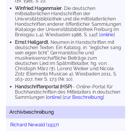
i.Br. 1981, S. 22.
Winfried Hagenmaier
, Die deutschen
mittelalterlichen Handschriften der
Universitätsbibliothek und die mittelalterlichen
Handschriften anderer öffentlicher Sammlungen
(Kataloge der Universitätsbibliothek Freiburg im
Breisgau 1,4), Wiesbaden 1988, S. 141f. [
online
]
Ernst Hellgardt
, Neumen in Handschriften mit
deutschen Texten. Ein Katalog, in: "Ieglicher sang
sein eigen ticht". Germanistische und
musikwissenschaftliche Beiträge zum
deutschen Lied im Spätmittelalter, hg. von
Christoph März (†), Lorenz Welker und Nicola
Zotz (Elementa Musicae 4), Wiesbaden 2011, S.
163-207, hier S. 173 (Nr. 10).
Handschriftenportal (HSP)
- Online-Portal für
Buchhandschriften des Mittelalters in deutschen
Sammlungen [
online
] [
zur Beschreibung
]
Archivbeschreibung
Richard Newald (1937)