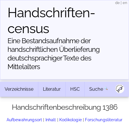
de
|
en
Handschriften­
census
Eine Bestandsaufnahme der
handschriftlichen Über­lieferung
deutschsprachiger Texte des
Mittelalters
Verzeichnisse
Literatur
HSC
Suche
Handschriftenbeschreibung 1386
Aufbewahrungsort
|
Inhalt
|
Kodikologie
|
Forschungsliteratur