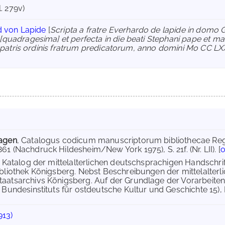
l. 279v)
d von Lapide
[
Scripta a fratre Everhardo de lapide in domo G
adragesima] et perfecta in die beati Stephani pape et martyri
i patris ordinis fratrum predicatorum, anno domini Mo CC LX
hagen
, Catalogus codicum manuscriptorum bibliothecae Regia
1 (Nachdruck Hildesheim/New York 1975), S. 21f. (Nr. LII). [
o
, Katalog der mittelalterlichen deutschsprachigen Handschr
ibliothek Königsberg. Nebst Beschreibungen der mittelalte
taatsarchivs Königsberg. Auf der Grundlage der Vorarbeit
s Bundesinstituts für ostdeutsche Kultur und Geschichte 15),
913)