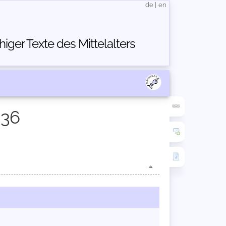
de
|
en
ger Texte des Mittelalters
936