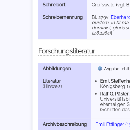
Schreibort
Greifswald (vgl. B
Schreibernennung
Bl. 279v:
Eberhar
quidem Jn XLma [qu
dominici, glorios
[2.8.1284]
]
Forschungsliteratur
Abbildungen
Angabe fehlt
Literatur
Emil Steffen
(Hinweis)
Königsberg 186
Ralf G. Päsler
Universitätsb
ehemaligen S
(Schriften de
Archivbeschreibung
Emil Ettlinger (1