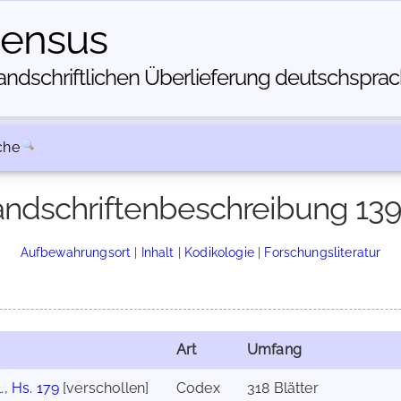
census
dschriftlichen Über­lieferung deutschsprachi
che
ndschriftenbeschreibung 13
Aufbewahrungsort
|
Inhalt
|
Kodikologie
|
Forschungsliteratur
Art
Umfang
.,
Hs. 179
[verschollen]
Codex
318 Blätter