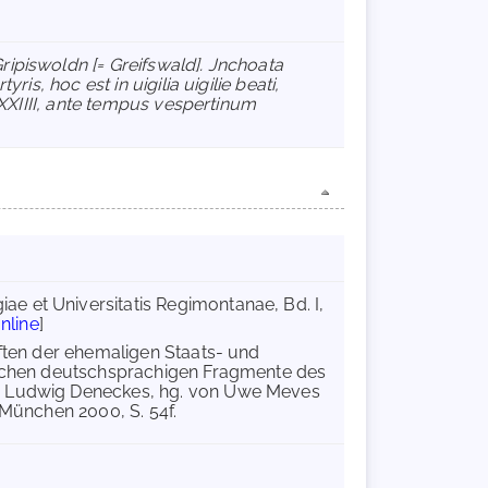
ripiswoldn [= Greifswald]. Jnchoata
s, hoc est in uigilia uigilie beati,
XXIIII, ante tempus vespertinum
e et Universitatis Regimontanae, Bd. I,
nline
]
iften der ehemaligen Staats- und
rlichen deutschsprachigen Fragmente des
en Ludwig Deneckes, hg. von Uwe Meves
 München 2000, S. 54f.