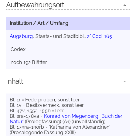
Aufbewahrungsort
Institution / Art / Umfang
Augsburg
, Staats- und Stadtbibl.,
2° Cod. 165
Codex
noch 192 Blätter
Inhalt
Bl. 1r = Federproben, sonst leer
Bl. 1v = Besitzvermerk, sonst leer
Bl. 47v, 155a-155b = leer
Bl. 2ra-178va =
Konrad von Megenberg
:
'Buch der
Natur'
(Prologfassung) (A1) (unvollständig)
Bl. 179ra-190rb = 'Katharina von Alexandrien'
(Prosalegende Fassung XXIII)