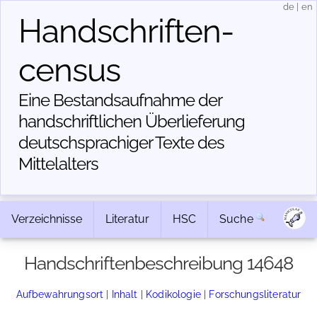
de
|
en
Handschriften­
census
Eine Bestandsaufnahme der
handschriftlichen Über­lieferung
deutschsprachiger Texte des
Mittelalters
Verzeichnisse
Literatur
HSC
Suche
Handschriftenbeschreibung 14648
Aufbewahrungsort
|
Inhalt
|
Kodikologie
|
Forschungsliteratur