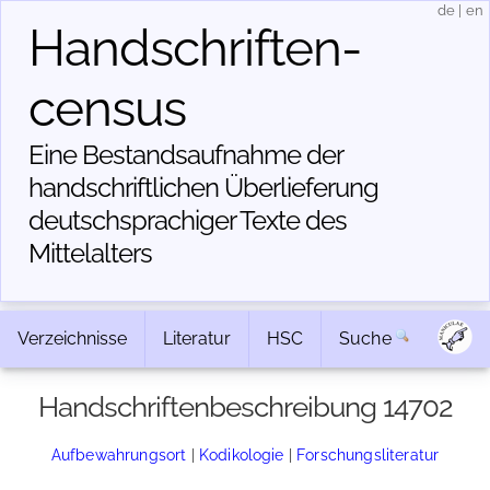
de
|
en
Handschriften­
census
Eine Bestandsaufnahme der
handschriftlichen Über­lieferung
deutschsprachiger Texte des
Mittelalters
Verzeichnisse
Literatur
HSC
Suche
Handschriftenbeschreibung 14702
Aufbewahrungsort
|
Kodikologie
|
Forschungsliteratur