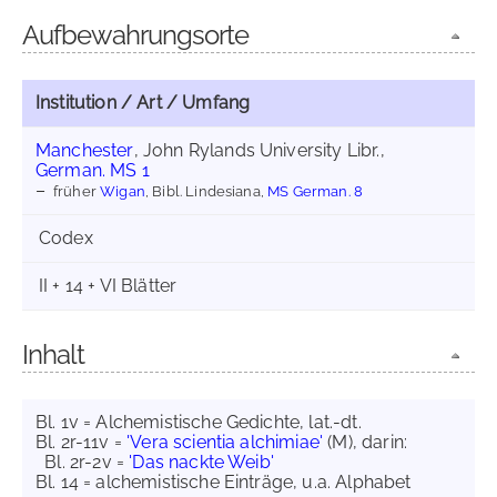
Aufbewahrungsorte
Institution / Art / Umfang
Manchester
, John Rylands University Libr.,
German. MS 1
früher
Wigan
, Bibl. Lindesiana,
MS German. 8
Codex
II + 14 + VI Blätter
Inhalt
Bl. 1v = Alchemistische Gedichte, lat.-dt.
Bl. 2r-11v =
'Vera scientia alchimiae'
(M), darin:
Bl. 2r-2v =
'Das nackte Weib'
Bl. 14 = alchemistische Einträge, u.a. Alphabet