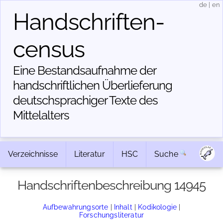
de
|
en
Handschriften­
census
Eine Bestandsaufnahme der
handschriftlichen Über­lieferung
deutschsprachiger Texte des
Mittelalters
Verzeichnisse
Literatur
HSC
Suche
Handschriftenbeschreibung 14945
Aufbewahrungsorte
|
Inhalt
|
Kodikologie
|
Forschungsliteratur