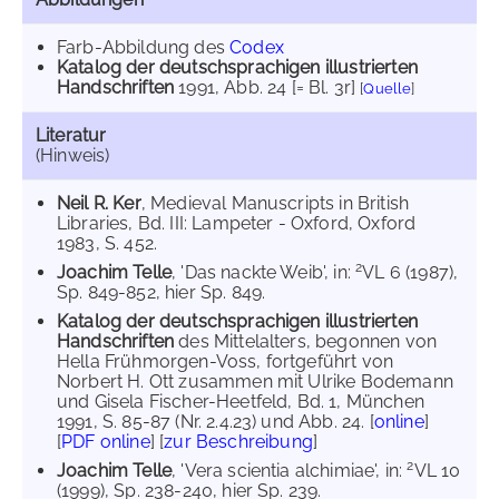
Farb-Abbildung des
Codex
Katalog der deutschsprachigen illustrierten
Handschriften
1991
, Abb. 24 [= Bl. 3r]
[
Quelle
]
Literatur
(Hinweis)
Neil R. Ker
, Medieval Manuscripts in British
Libraries, Bd. III: Lampeter - Oxford, Oxford
1983, S. 452.
2
Joachim Telle
, 'Das nackte Weib', in:
VL 6 (1987),
Sp. 849-852, hier Sp. 849.
Katalog der deutschsprachigen illustrierten
Handschriften
des Mittelalters, begonnen von
Hella Frühmorgen-Voss, fortgeführt von
Norbert H. Ott zusammen mit Ulrike Bodemann
und Gisela Fischer-Heetfeld, Bd. 1, München
1991, S. 85-87 (Nr. 2.4.23) und Abb. 24. [
online
]
[
PDF online
] [
zur Beschreibung
]
2
Joachim Telle
, 'Vera scientia alchimiae', in:
VL 10
(1999), Sp. 238-240, hier Sp. 239.