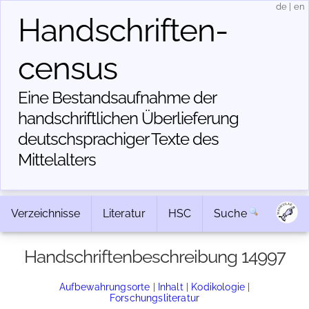
de
|
en
Handschriften­
census
Eine Bestandsaufnahme der
handschriftlichen Über­lieferung
deutschsprachiger Texte des
Mittelalters
Verzeichnisse
Literatur
HSC
Suche
Handschriftenbeschreibung 14997
Aufbewahrungsorte
|
Inhalt
|
Kodikologie
|
Forschungsliteratur