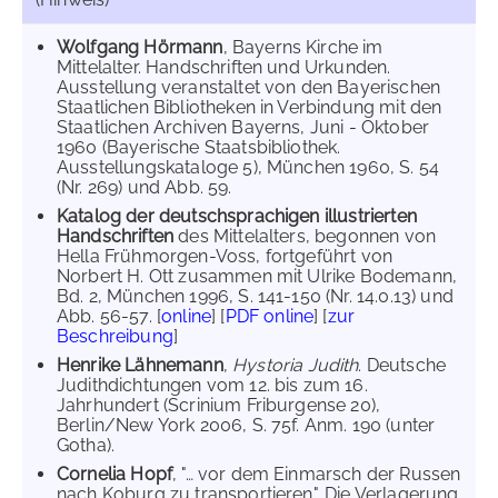
Wolfgang Hörmann
, Bayerns Kirche im
Mittelalter. Handschriften und Urkunden.
Ausstellung veranstaltet von den Bayerischen
Staatlichen Bibliotheken in Verbindung mit den
Staatlichen Archiven Bayerns, Juni - Oktober
1960 (Bayerische Staatsbibliothek.
Ausstellungskataloge 5), München 1960, S. 54
(Nr. 269) und Abb. 59.
Katalog der deutschsprachigen illustrierten
Handschriften
des Mittelalters, begonnen von
Hella Frühmorgen-Voss, fortgeführt von
Norbert H. Ott zusammen mit Ulrike Bodemann,
Bd. 2, München 1996, S. 141-150 (Nr. 14.0.13) und
Abb. 56-57. [
online
] [
PDF online
] [
zur
Beschreibung
]
Henrike Lähnemann
,
Hystoria Judith
. Deutsche
Judithdichtungen vom 12. bis zum 16.
Jahrhundert (Scrinium Friburgense 20),
Berlin/New York 2006, S. 75f. Anm. 190 (unter
Gotha).
Cornelia Hopf
, "… vor dem Einmarsch der Russen
nach Koburg zu transportieren". Die Verlagerung