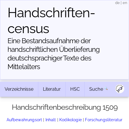
de
|
en
Handschriften­
census
Eine Bestandsaufnahme der
handschriftlichen Über­lieferung
deutschsprachiger Texte des
Mittelalters
Verzeichnisse
Literatur
HSC
Suche
Handschriftenbeschreibung 1509
Aufbewahrungsort
|
Inhalt
|
Kodikologie
|
Forschungsliteratur