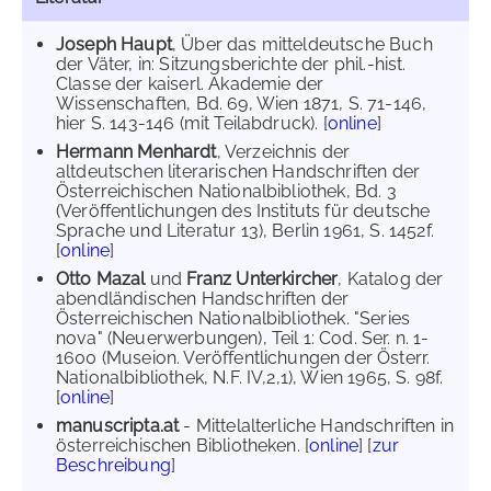
Joseph Haupt
, Über das mitteldeutsche Buch
der Väter, in: Sitzungsberichte der phil.-hist.
Classe der kaiserl. Akademie der
Wissenschaften, Bd. 69, Wien 1871, S. 71-146,
hier S. 143-146 (mit Teilabdruck). [
online
]
Hermann Menhardt
, Verzeichnis der
altdeutschen literarischen Handschriften der
Österreichischen Nationalbibliothek, Bd. 3
(Veröffentlichungen des Instituts für deutsche
Sprache und Literatur 13), Berlin 1961, S. 1452f.
[
online
]
Otto Mazal
und
Franz Unterkircher
, Katalog der
abendländischen Handschriften der
Österreichischen Nationalbibliothek. "Series
nova" (Neuerwerbungen), Teil 1: Cod. Ser. n. 1-
1600 (Museion. Veröffentlichungen der Österr.
Nationalbibliothek, N.F. IV,2,1), Wien 1965, S. 98f.
[
online
]
manuscripta.at
- Mittelalterliche Handschriften in
österreichischen Bibliotheken. [
online
] [
zur
Beschreibung
]