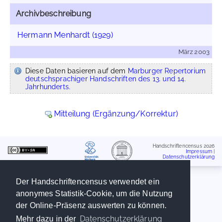
Archivbeschreibung
Hermann Menhardt (1929)
März 2003
Diese Daten basieren auf dem
Marburger Repertorium
deutschsprachiger Handschriften des 13. und 14.
Jahrhunderts.
Mitteilung (Ergänzung/Korrektur)
Handschriftencensus 2026
Impressum
|
Datenschutzerklärung
Der Handschriftencensus verwendet ein
anonymes Statistik-Cookie, um die Nutzung
der Online-Präsenz auswerten zu können.
Datenschutzerklärung
Mehr dazu in der