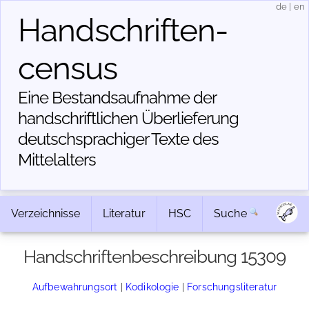
de
|
en
Handschriften­
census
Eine Bestandsaufnahme der
handschriftlichen Über­lieferung
deutschsprachiger Texte des
Mittelalters
Verzeichnisse
Literatur
HSC
Suche
Handschriftenbeschreibung 15309
Aufbewahrungsort
|
Kodikologie
|
Forschungsliteratur