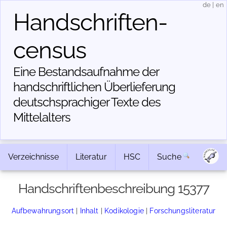
de
|
en
Handschriften­
census
Eine Bestandsaufnahme der
handschriftlichen Über­lieferung
deutschsprachiger Texte des
Mittelalters
Verzeichnisse
Literatur
HSC
Suche
Handschriftenbeschreibung 15377
Aufbewahrungsort
|
Inhalt
|
Kodikologie
|
Forschungsliteratur