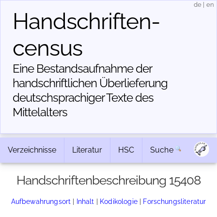
de
|
en
Handschriften­
census
Eine Bestandsaufnahme der
handschriftlichen Über­lieferung
deutschsprachiger Texte des
Mittelalters
Verzeichnisse
Literatur
HSC
Suche
Handschriftenbeschreibung 15408
Aufbewahrungsort
|
Inhalt
|
Kodikologie
|
Forschungsliteratur