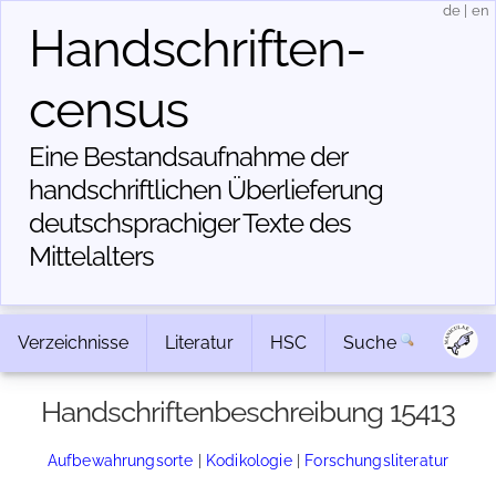
de
|
en
Handschriften­
census
Eine Bestandsaufnahme der
handschriftlichen Über­lieferung
deutschsprachiger Texte des
Mittelalters
Verzeichnisse
Literatur
HSC
Suche
Handschriftenbeschreibung 15413
Aufbewahrungsorte
|
Kodikologie
|
Forschungsliteratur