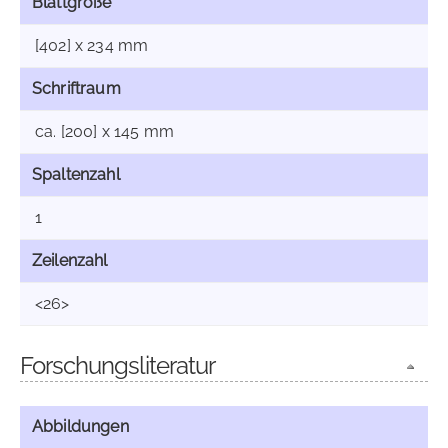
Blattgröße
[402] x 234 mm
Schriftraum
ca. [200] x 145 mm
Spaltenzahl
1
Zeilenzahl
<26>
Forschungsliteratur
Abbildungen