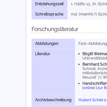
Entstehungszeit
1. Hälfte 13. Jh. (Schi
Schreibsprache
md. (rheinfrk.?) (Schi
Forschungsliteratur
Abbildungen
Farb-Abbildun
Literatur
Birgitt Weima
Universitätsbi
Bernhard Sch
Schnell, Arzn
mittelalterlic
Neuzeit' 7), W
Handschriften
[
online
] [
zur 
Archivbeschreibung
Hubert Schiel (