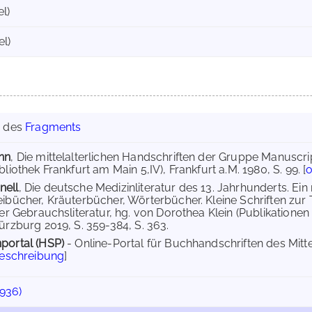
el)
el)
g des
Fragments
nn
, Die mittelalterlichen Handschriften der Gruppe Manuscr
bliothek Frankfurt am Main 5,IV), Frankfurt a.M. 1980, S. 99. [
o
nell
, Die deutsche Medizinliteratur des 13. Jahrhunderts. Ein 
eibücher, Kräuterbücher, Wörterbücher. Kleine Schriften zur
her Gebrauchsliteratur, hg. von Dorothea Klein (Publikationen
ürzburg 2019, S. 359-384, S. 363.
portal (HSP)
- Online-Portal für Buchhandschriften des Mit
Beschreibung
]
1936)