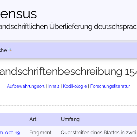
census
dschriftlichen Über­lieferung deutschsprachi
che
andschriftenbeschreibung 15
Aufbewahrungsort
|
Inhalt
|
Kodikologie
|
Forschungsliteratur
Art
Umfang
. oct. 19
Fragment
Querstreifen eines Blattes in zwei