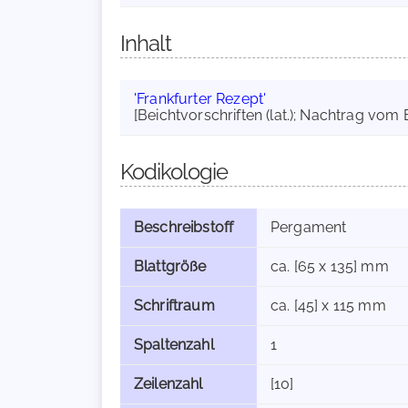
Inhalt
'Frankfurter Rezept'
[Beichtvorschriften (lat.); Nachtrag vom 
Kodikologie
Beschreibstoff
Pergament
Blattgröße
ca. [65 x 135] mm
Schriftraum
ca. [45] x 115 mm
Spaltenzahl
1
Zeilenzahl
[10]