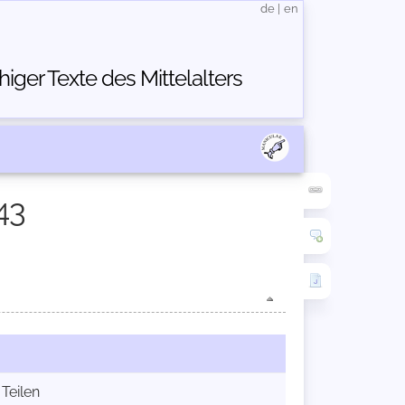
de
|
en
ger Texte des Mittelalters
43
 Teilen