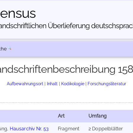
census
dschriftlichen Über­lieferung deutschsprachi
che
ndschriftenbeschreibung 15
Aufbewahrungsort
|
Inhalt
|
Kodikologie
|
Forschungsliteratur
Art
Umfang
tung,
Hausarchiv Nr. 53
Fragment
2 Doppelblätter