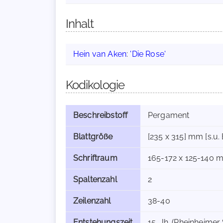
Inhalt
Hein van Aken
:
'Die Rose'
Kodikologie
Beschreibstoff
Pergament
Blattgröße
[235 x 315] mm [s.u. 
Schriftraum
165-172 x 125-140 
Spaltenzahl
2
Zeilenzahl
38-40
Entstehungszeit
15. Jh. (Rheinheimer 