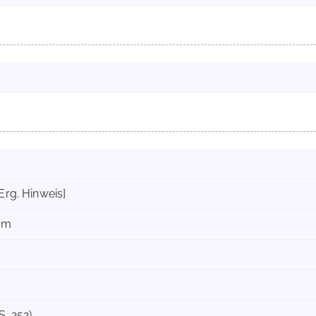
Erg. Hinweis]
mm
S. 252)