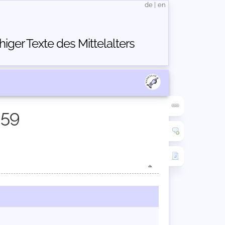
de
|
en
ger Texte des Mittelalters
859