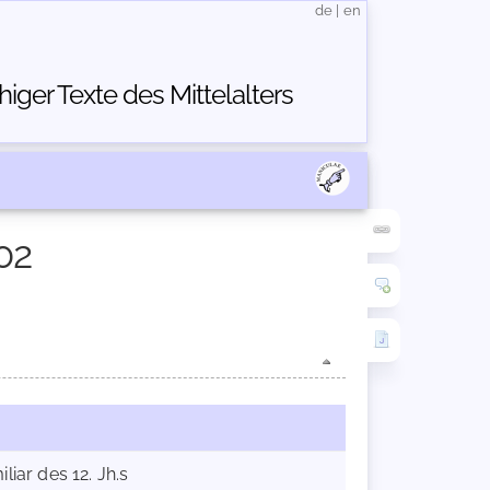
de
|
en
ger Texte des Mittelalters
02
liar des 12. Jh.s