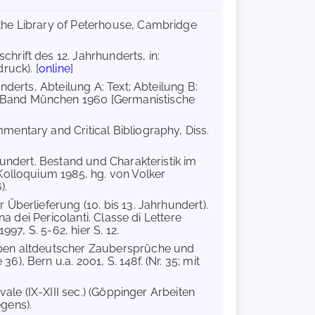
 the Library of Peterhouse, Cambridge
rift des 12. Jahrhunderts, in:
ruck). [
online
]
derts, Abteilung A: Text; Abteilung B:
 Band München 1960 [Germanistische
entary and Critical Bibliography, Diss.
hundert. Bestand und Charakteristik im
Kolloquium 1985, hg. von Volker
).
Überlieferung (10. bis 13. Jahrhundert).
a dei Pericolanti. Classe di Lettere
97, S. 5-62, hier S. 12.
Typen altdeutscher Zaubersprüche und
, Bern u.a. 2001, S. 148f. (Nr. 35; mit
vale (IX-XIII sec.) (Göppinger Arbeiten
gens).