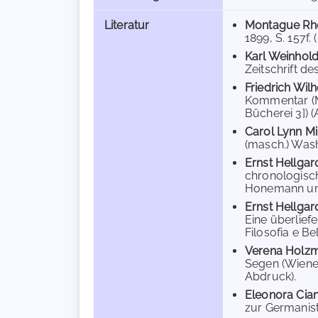
Literatur
Montague Rh
1899, S. 157f. 
Karl Weinhol
Zeitschrift de
Friedrich Wil
Kommentar (M
Bücherei 3]) (A
Carol Lynn Mi
(masch.) Wash
Ernst Hellgar
chronologisch
Honemann und 
Ernst Hellgar
Eine überliefe
Filosofia e Be
Verena Holz
Segen (Wiener
Abdruck).
Eleonora Cian
zur Germanist