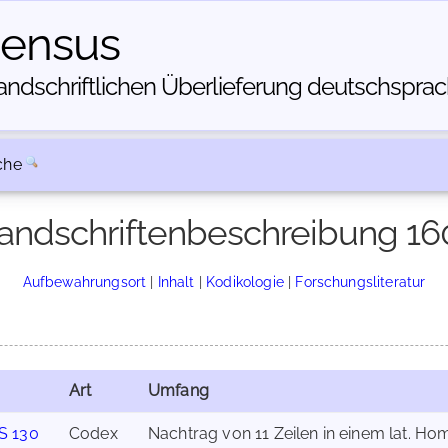
census
dschriftlichen Über­lieferung deutschsprachi
che
andschriftenbeschreibung 16
Aufbewahrungsort
|
Inhalt
|
Kodikologie
|
Forschungsliteratur
Art
Umfang
S 130
Codex
Nachtrag von 11 Zeilen in einem lat. Homi