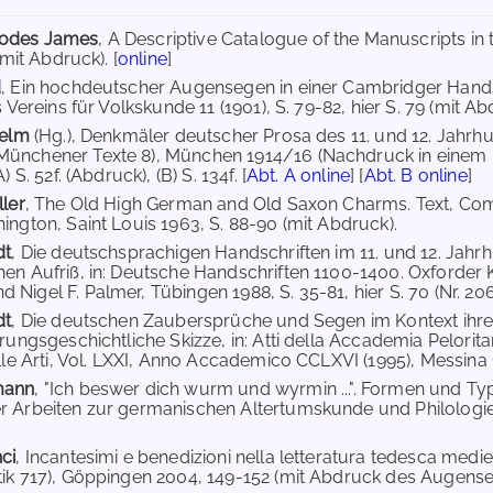
odes James
, A Descriptive Catalogue of the Manuscripts in
(mit Abdruck). [
online
]
d
, Ein hochdeutscher Augensegen in einer Cambridger Handsch
s Vereins für Volkskunde 11 (1901), S. 79-82, hier S. 79 (mit Abd
helm
(Hg.), Denkmäler deutscher Prosa des 11. und 12. Jahrhun
ünchener Texte 8), München 1914/16 (Nachdruck in einem
) S. 52f. (Abdruck), (B) S. 134f. [
Abt. A online
] [
Abt. B online
]
ller
, The Old High German and Old Saxon Charms. Text, Comm
ington, Saint Louis 1963, S. 88-90 (mit Abdruck).
dt
, Die deutschsprachigen Handschriften im 11. und 12. Jahr
en Aufriß, in: Deutsche Handschriften 1100-1400. Oxforder 
Nigel F. Palmer, Tübingen 1988, S. 35-81, hier S. 70 (Nr. 206
dt
, Die deutschen Zaubersprüche und Segen im Kontext ihrer 
rungsgeschichtliche Skizze, in: Atti della Accademia Peloritan
lle Arti, Vol. LXXI, Anno Accademico CCLXVI (1995), Messina 19
mann
, "Ich beswer dich wurm und wyrmin ...". Formen und 
 Arbeiten zur germanischen Altertumskunde und Philologie 36)
ci
, Incantesimi e benedizioni nella letteratura tedesca medie
ik 717), Göppingen 2004, 149-152 (mit Abdruck des Augense