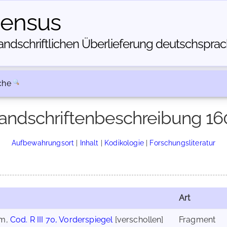
census
dschriftlichen Über­lieferung deutschsprachi
che
andschriftenbeschreibung 16
Aufbewahrungsort
|
Inhalt
|
Kodikologie
|
Forschungsliteratur
Art
um,
Cod. R III 70, Vorderspiegel
[verschollen]
Fragment