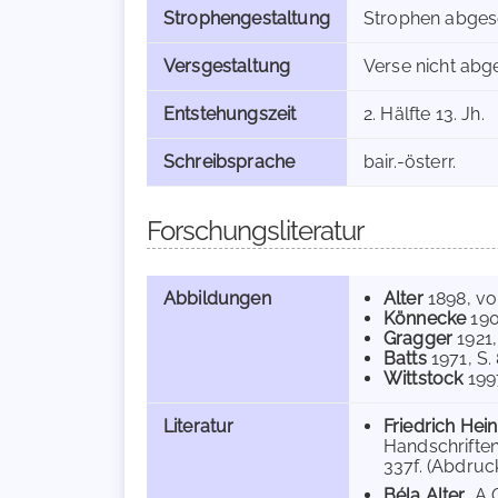
Strophengestaltung
Strophen abges
Versgestaltung
Verse nicht abg
Entstehungszeit
2. Hälfte 13. Jh.
Schreibsprache
bair.-österr.
Forschungsliteratur
Abbildungen
Alter
1898
, vo
Könnecke
190
Gragger
1921
Batts
1971
, S.
Wittstock
199
Literatur
Friedrich Hei
Handschriften
337f. (Abdruck
Béla Alter
, A