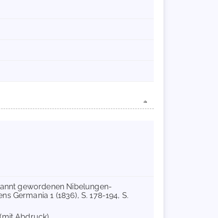
bekannt gewordenen Nibelungen-
s Germania 1 (1836), S. 178-194, S.
(mit Abdruck).