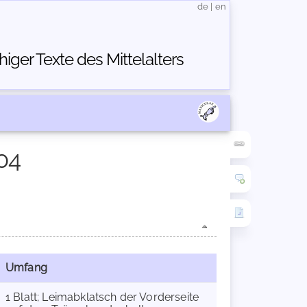
de
|
en
ger Texte des Mittelalters
04
Umfang
1 Blatt; Leimabklatsch der Vorderseite