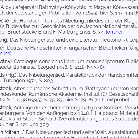
, A gyulafejérvári Batthyány-Könyvtár, in: Magyar Könyvszeml
der selbständigen Publikation von 1899], hier S. 147-149 (Nr. 5
ecke
, Die Handschriften des Nibelungenliedes und der Klage
s Bilderatlas zur Geschichte der deutschen Nationalitteratu
r Bruchstücke E und F, Marburg 1901, S. 34. [
online
]
ing
, Das Nibelungenlied und seine Literatur (Teutonia 7), Leipz
er
, Deutsche Handschriften in ungarischen Bibliotheken (Unga
nline
]
ványi
, Catalogus concinnus librorum manuscriptorum Biblio
ucta illuminata, Szeged 1958, S. 211f. (Nr. 378).
tts
(Hg.), Das Nibelungenlied. Paralelldruck der Handschrift
, Tübingen 1971, S. 803.
stock
, Altes deutsches Schrifttum im "Batthyaneum" von Karl
ndeskunde [Rumänische Akademie, Institut für Gesellschaf
 Sibiu] 38 (1995), S. 75-83, hier S. 79-81 (mit Textprobe).
stock
, Anfänge deutscher Dichtung. Religiöse Kodizes, Versdi
benbürgens. Von den Anfängen bis 1848, I. Halbband: Mittel
tock und Stefan Sienerth (Veröffentlichungen des Südostd
6, hier S. 101 und 309.
n Mären ...".
Das Nibelungenlied und seine Welt. Ausstellu
12.2003 - 14.3.2004, hg. von der Badischen Landesbibliothe