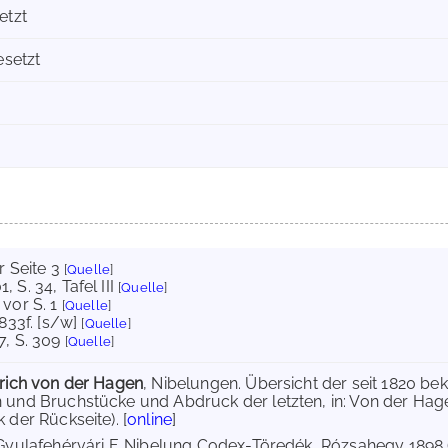
etzt
esetzt
r Seite 3
[
Quelle
]
1
, S. 34
, Tafel III
[
Quelle
]
, vor S. 1
[
Quelle
]
 833f. [s/w]
[
Quelle
]
7
, S. 309
[
Quelle
]
nrich von der Hagen
, Nibelungen. Übersicht der seit 1820 
 und Bruchstücke und Abdruck der letzten, in: Von der Hagen
 der Rückseite). [
online
]
 Gyulafehérvári F. Nibelung Codex-Töredék, Rózsahegy 1898 