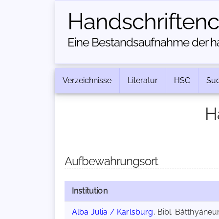
Handschriften­
Eine Bestandsaufnahme der han
Verzeichnisse
Literatur
HSC
Su
H
Aufbewahrungsort
Institution
Alba Julia / Karlsburg
, Bibl. Bátthyáne