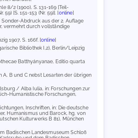
e 8/2 (1900), S. 131-169 [Teil-
9) [S. 151-153 (Nr. 59)]. [
online
]
. Sonder-Abdruck aus der 2. Auflage
r, vermehrt durch vollständige
ig 1907, S. 166f. [
online
]
rische Bibliothek I,2), Berlin/Leipzig
thecae Batthyányanae, Editio quarta
en A, B und C nebst Lesarten der übrigen
sburg / Alba Iulia, in: Forschungen zur
tlich-Humanistische Forschungen,
chtungen, Inschriften, in: Die deutsche
alter, Humanismus und Barock, hg. von
eutschen Kulturwerks B 81), München
ng im Badischen Landesmuseum Schloß
k Karlsruhe und dem Badischen