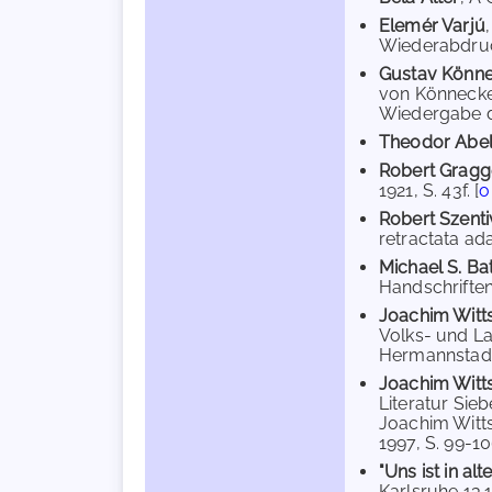
Elemér Varjú
Wiederabdruck 
Gustav Könn
von Könnecke'
Wiedergabe de
Theodor Abel
Robert Gragg
1921, S. 43f. [
o
Robert Szenti
retractata ada
Michael S. Ba
Handschriften
Joachim Witt
Volks- und La
Hermannstadt /
Joachim Witt
Literatur Sie
Joachim Witts
1997, S. 99-10
"Uns ist in alte
Karlsruhe 13.