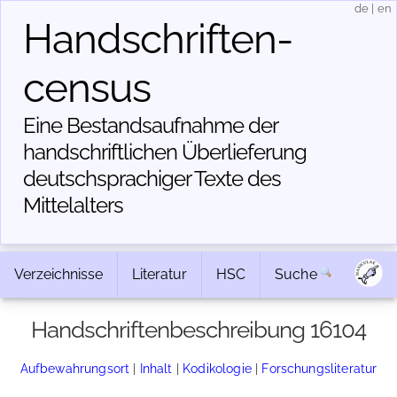
de
|
en
Handschriften­
census
Eine Bestandsaufnahme der
handschriftlichen Über­lieferung
deutschsprachiger Texte des
Mittelalters
Verzeichnisse
Literatur
HSC
Suche
Handschriftenbeschreibung 16104
Aufbewahrungsort
|
Inhalt
|
Kodikologie
|
Forschungsliteratur