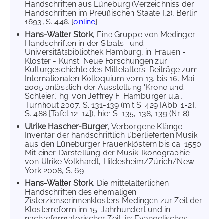
Handschriften aus Lüneburg (Verzeichniss der
Handschriften im Preußischen Staate I,2), Berlin
1893, S. 448. [
online
]
Hans-Walter Stork
, Eine Gruppe von Medinger
Handschriften in der Staats- und
Universitätsbibliothek Hamburg, in: Frauen -
Kloster - Kunst. Neue Forschungen zur
Kulturgeschichte des Mittelalters. Beiträge zum
Internationalen Kolloquium vom 13. bis 16. Mai
2005 anlässlich der Ausstellung 'Krone und
Schleier', hg. von Jeffrey F. Hamburger u.a.,
Turnhout 2007, S. 131-139 (mit S. 429 [Abb. 1-2],
S. 488 [Tafel 12-14]), hier S. 135, 138, 139 (Nr. 8).
Ulrike Hascher-Burger
, Verborgene Klänge.
Inventar der handschriftlich überlieferten Musik
aus den Lüneburger Frauenklöstern bis ca. 1550.
Mit einer Darstellung der Musik-Ikonographie
von Ulrike Volkhardt, Hildesheim/Zürich/New
York 2008, S. 69.
Hans-Walter Stork
, Die mittelalterlichen
Handschriften des ehemaligen
Zisterzienserinnenklosters Medingen zur Zeit der
Klosterreform im 15. Jahrhundert und in
nachreformatorischer Zeit, in: Evangelisches